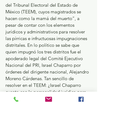
del Tribunal Electoral del Estado de 
México (TEEM), cuyos magistrados se 
hacen como la mamá del muerto”, a 
pesar de contar con los elementos 
jurídicos y administrativos para resolver 
las pírricas e infructuosas impugnaciones 
distritales. En lo político se sabe que 
quien impugnó los tres distritos fue el 
apoderado legal del Comité Ejecutivo 
Nacional del PRI, Israel Chaparro por 
órdenes del dirigente nacional, Alejandro 
Moreno Cárdenas. Tan sencillo de 
resolver en el TEEM: ¿Israel Chaparro 
cuenta con la personalidad jurídica para 
impugnar resultados locales?, porque en 
todo caso la dirigencia estatal tricolor y la 
propia candidata, Alejandra del Moral se 
abstuvieron de judicializar su derrota.