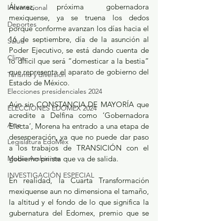
Álvarez, próxima gobernadora 
Internacional
mexiquense, ya se truena los dedos 
Deportes
porque conforme avanzan los días hacia el 
16 de septiembre, día de la asunción al 
Salud
Poder Ejecutivo, se está dando cuenta de 
Clima
lo difícil que será “domesticar a la bestia” 
que representa el aparato de gobierno del 
Turismo y diversión
Estado de México.
Elecciones presidenciales 2024
Aún sin CONSTANCIA DE MAYORÍA que 
ELECCIONES EDOMEX 2024
acredite a Delfina como ‘Gobernadora 
Arte
Electa’, Morena ha entrado a una etapa de 
desesperación, ya que no puede dar paso 
Legislatura EdoMéx
a los trabajos de TRANSICIÓN con el 
Medio Ambiente
gobierno priista que va de salida.
INVESTIGACIÓN ESPECIAL
En realidad, la Cuarta Transformación 
mexiquense aun no dimensiona el tamaño, 
la altitud y el fondo de lo que significa la 
gubernatura del Edomex, premio que se 