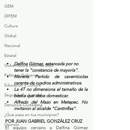
GEM
DIFEM
Cultura
Global
Nacional
Estatal
Delfina Gómez, estancada por no 
Gubernatura Edoméx 2023
tener la “constancia de mayoría”.
Política y Gobierno
Morena. Partido de cavernícolas 
carente de cuadros administrativos.
Educación y Cultura
La 4T no dimensiona el tamaño de la 
Seguridad y Justicia
bestia que debe domesticar.
Alfredo del Mazo en Metepec. No 
Denuncia Ciudadana
invitaron al alcalde “Cantinflas”.
¿Qué pasa en tus municipios?
POR JUAN GABRIEL GONZÁLEZ CRUZ
Opinión
El equipo cercano a Delfina Gómez 