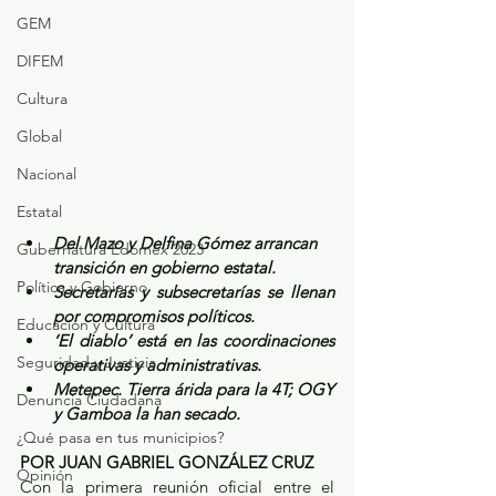
GEM
DIFEM
Cultura
Global
Nacional
Estatal
Del Mazo y Delfina Gómez arrancan 
Gubernatura Edoméx 2023
transición en gobierno estatal.
Política y Gobierno
Secretarías y subsecretarías se llenan 
por compromisos políticos.
Educación y Cultura
‘El diablo’ está en las coordinaciones 
Seguridad y Justicia
operativas y administrativas.
Metepec. Tierra árida para la 4T; OGY 
Denuncia Ciudadana
y Gamboa la han secado.
¿Qué pasa en tus municipios?
POR JUAN GABRIEL GONZÁLEZ CRUZ
Opinión
Con la primera reunión oficial entre el 