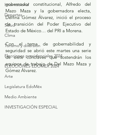
gobernador constitucional, Alfredo del 
Internacional
Mazo Maza y la gobernadora electa, 
Deportes
Delfina Gómez Álvarez, inició el proceso 
de transición del Poder Ejecutivo del 
Salud
Estado de México… del PRI a Morena.
Clima
Con el tema de gobernabilidad y 
Turismo y diversión
seguridad se abrió este martes una serie 
Elecciones presidenciales 2024
de siete cónclaves que sostendrán los 
equipos de trabajo de Del Mazo Maza y 
ELECCIONES EDOMEX 2024
Gómez Álvarez.
Arte
Legislatura EdoMéx
Medio Ambiente
INVESTIGACIÓN ESPECIAL