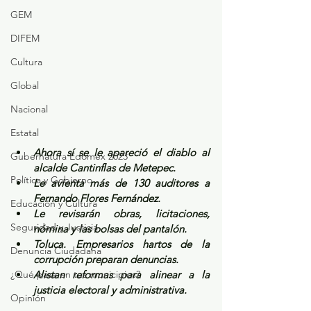
GEM
DIFEM
Cultura
Global
Nacional
Estatal
Ahora sí se le apareció el diablo al 
Gubernatura Edoméx 2023
alcalde Cantinflas de Metepec.
Política y Gobierno
Le avienta más de 130 auditores a 
Fernando Flores Fernández.
Educación y Cultura
Le revisarán obras, licitaciones, 
Seguridad y Justicia
nómina y las bolsas del pantalón.
Toluca. Empresarios hartos de la 
Denuncia Ciudadana
corrupción preparan denuncias.
¿Qué pasa en tus municipios?
Alistan reformas para alinear a la 
justicia electoral y administrativa.
Opinión