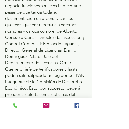
negocio funciones sin licencia o cerrarlo a 
pesar de que tenga toda su 
documentación en orden. Dicen los 
quejosos que en su denuncia veremos 
nombres y cargos como el de Alberto 
Consuelo Cañas, Director de Inspección y 
Control Comercial; Fernando Lagunas, 
Director General de Licencias; Emilio 
Domínguez Peláez, Jefe del 
Departamento de Licencias; Omar 
Guerrero, jefe de Verificadores y hasta 
podría salir salpicado un regidor del PAN 
integrante de la Comisión de Desarrollo 
Económico. Esto, por supuesto, deberá 
prender las alertas en las oficinas del 
Director de Gobierno, Andrés González 
Nieto y hasta la del súper Coordinador de 
Asesores del alcalde Raymundo Martínez 
Carbajal, Andrés Vergara, a quien desde 
ahora ya perfilan como próximo 