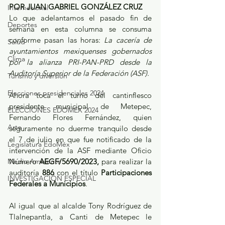
POR JUAN GABRIEL GONZÁLEZ CRUZ 
Internacional
Lo que adelantamos el pasado fin de 
Deportes
semana en esta columna se consuma 
conforme pasan las horas: 
La cacería de 
Salud
ayuntamientos mexiquenses gobernados 
Clima
por la alianza PRI-PAN-PRD desde la 
Auditoría Superior de la Federación (ASF). 
Turismo y diversión
Elecciones presidenciales 2024
Ahora toca el turno del cantinflesco 
presidente municipal de Metepec, 
ELECCIONES EDOMEX 2024
Fernando Flores Fernández, quien 
Arte
seguramente no duerme tranquilo desde 
el 7 de julio en que fue notificado de la 
Legislatura EdoMéx
intervención de la ASF mediante Oficio 
Medio Ambiente
Número 
AEGF/5690/2023,
 para realizar la 
auditoría 
886
 con el título 
Participaciones 
INVESTIGACIÓN ESPECIAL
Federales a Municipios
. 
Al igual que al alcalde Tony Rodríguez de 
Tlalnepantla, a Canti de Metepec le 