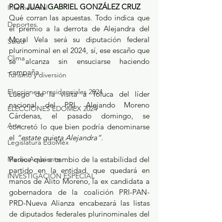
POR JUAN GABRIEL GONZÁLEZ CRUZ
Internacional
Qué corran las apuestas. Todo indica que 
Deportes
el premio a la derrota de Alejandra del 
Moral Vela será su diputación federal 
Salud
plurinominal en el 2024, sí, ese escaño que 
Clima
se alcanza sin ensuciarse haciendo 
campaña.
Turismo y diversión
Elecciones presidenciales 2024
Luego de la visita a Toluca del líder 
nacional del PRI, Alejando Moreno 
ELECCIONES EDOMEX 2024
Cárdenas, el pasado domingo, se 
Arte
concretó lo que bien podría denominarse 
el 
“estate quieta Alejandra”.
Legislatura EdoMéx
Medio Ambiente
Parece que a cambio de la estabilidad del 
partido en la entidad, que quedará en 
INVESTIGACIÓN ESPECIAL
manos de Alito Moreno, la ex candidata a 
gobernadora de la coalición PRI-PAN-
PRD-Nueva Alianza encabezará las listas 
de diputados federales plurinominales del 