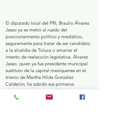
El diputado local del PRI, Braulio Álvarez 
Jasso ya se metió al ruedo del 
posicionamiento político y mediático, 
seguramente para tratar de ser candidato 
a la alcaldía de Toluca o amarrar el 
intento de reelección legislativa. Álvarez 
Jasso, quien ya fue presidente municipal 
sustituto de la capital mexiquense en el 
trienio de Martha Hilda González 
Calderón, ha subido sus primeros 
anuncios al transporte público con el 
lema: 
“Firme y solidario; yo sí cumplo”.
Braulio le deja ir la carrocería al actual 
alcalde, el también priista Raymundo 
Martínez Carbajal; pero antes también lo 
hizo el panista y aliado, el diputado local 
Gerardo Lamas Pombo, cuando con 