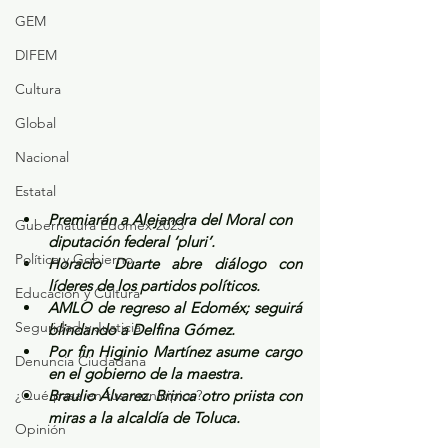
GEM
DIFEM
Cultura
Global
Nacional
Estatal
Premiarán a Alejandra del Moral con 
Gubernatura Edoméx 2023
diputación federal ‘pluri’.
Política y Gobierno
Horacio Duarte abre diálogo con 
líderes de los partidos políticos.
Educación y Cultura
AMLO de regreso al Edoméx; seguirá 
Seguridad y Justicia
blindando a Delfina Gómez.
Por fin Higinio Martínez asume cargo 
Denuncia Ciudadana
en el gobierno de la maestra.
¿Qué pasa en tus municipios?
Braulio Álvarez. Brinca otro priista con 
miras a la alcaldía de Toluca.
Opinión