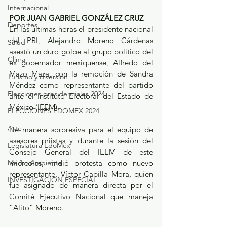
Internacional
POR JUAN GABRIEL GONZÁLEZ CRUZ
Deportes
En las últimas horas el presidente nacional 
del PRI, Alejandro Moreno Cárdenas 
Salud
asestó un duro golpe al grupo político del 
Clima
ex gobernador mexiquense, Alfredo del 
Mazo Maza, con la remoción de Sandra 
Turismo y diversión
Méndez como representante del partido 
Elecciones presidenciales 2024
ante el Instituto Electoral del Estado de 
México (IEEM).
ELECCIONES EDOMEX 2024
Arte
De manera sorpresiva para el equipo de 
asesores priistas y durante la sesión del 
Legislatura EdoMéx
Consejo General del IEEM de este 
Medio Ambiente
miércoles, rindió protesta como nuevo 
representante, Víctor Capilla Mora, quien 
INVESTIGACIÓN ESPECIAL
fue asignado de manera directa por el 
Comité Ejecutivo Nacional que maneja 
“Alito” Moreno.