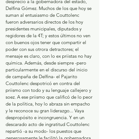
desprecio a la gobernadora del estado, 
Delfina Gómez. Muchos de los que hoy se 
suman al entusiasmo de Couttolenc 
fueron adversarios directos de los hoy 
presidentes municipales, diputados y 
regidores de la 4T; y estos últimos no ven 
con buenos ojos tener que compartir el 
poder con sus otrora detractores; el 
mensaje es claro, con lo ex priistas no hay 
química. Además, desde siempre -pero 
particularmente en el discurso del inicio 
de campaña de Delfina- el Pajarito 
Couttolenc despotricó en contra del 
priismo con todo y su lenguaje callejero y 
soez. A ese priismo que calificó de lo peor 
de la política, hoy lo abraza sin empacho 
y le reconoce su gran liderazgo... Vaya 
despropósito e incongruencia. Y en un 
descarado acto de ingratitud Couttolenc 
repartió -a su modo- los puestos que 
generosamente le facilitó la gobernadora 