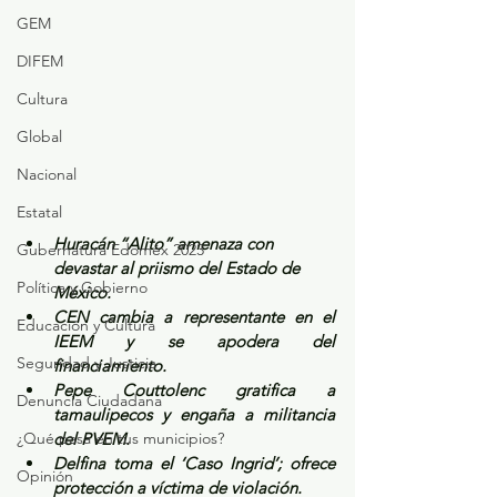
GEM
DIFEM
Cultura
Global
Nacional
Estatal
Huracán “Alito” amenaza con 
Gubernatura Edoméx 2023
devastar al priismo del Estado de 
Política y Gobierno
México.
CEN cambia a representante en el 
Educación y Cultura
IEEM y se apodera del 
Seguridad y Justicia
financiamiento.
Pepe Couttolenc gratifica a 
Denuncia Ciudadana
tamaulipecos y engaña a militancia 
¿Qué pasa en tus municipios?
del PVEM.
Delfina toma el ‘Caso Ingrid’; ofrece 
Opinión
protección a víctima de violación.