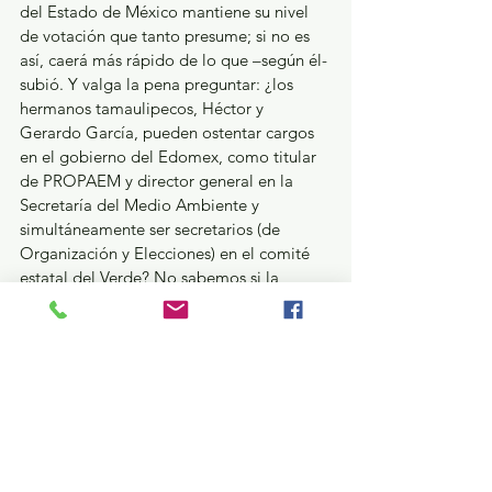
del Estado de México mantiene su nivel 
de votación que tanto presume; si no es 
así, caerá más rápido de lo que –según él- 
subió. Y valga la pena preguntar: ¿los 
hermanos tamaulipecos, Héctor y 
Gerardo García, pueden ostentar cargos 
en el gobierno del Edomex, como titular 
de PROPAEM y director general en la 
Secretaría del Medio Ambiente y 
simultáneamente ser secretarios (de 
Organización y Elecciones) en el comité 
estatal del Verde? No sabemos si la 
legislación tamaulipeca lo permite, pero 
en el Estado de México eso no está 
permitido y han hecho caer en una 
trampa a la gobernadora, quien ha 
prometido legalidad y no corrupción en 
su gestión.