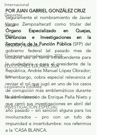
Internacional
POR JUAN GABRIEL GONZÁLEZ CRUZ
Deportes
Seguramente el nombramiento de Javier 
Vargas Zempoaltecatl como titular del 
Salud
Órgano Especializado en Quejas, 
Clima
Denuncias e Investigaciones en la 
Secretaría de la Función Pública
 (SFP) del 
Turismo y diversión
gobierno federal (el pasado mes de 
Elecciones presidenciales 2024
octubre) sea un tema intrascendente para 
la ciudadanía y para el presidente de la 
ELECCIONES EDOMEX 2024
República, Andrés Manuel López Obrador; 
Arte
sin embargo, cobra especial relevancia al 
revisar el rol que jugó en uno de los casos 
Legislatura EdoMéx
de corrupción más emblemáticos durante 
Medio Ambiente
la administración de Enrique Peña Nieto y 
que cerró sus investigaciones en abril del 
INVESTIGACIÓN ESPECIAL
año pasado – sin sanción alguna para los 
involucrados – pro con un tufo de 
impunidad e incertidumbre: nos referimos 
a la ‘CASA BLANCA.