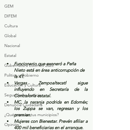
GEM
DIFEM
Cultura
Global
Nacional
Estatal
Funcionario que exoneró a Peña 
Gubernatura Edoméx 2023
Nieto está en área anticorrupción de 
Política y Gobierno
la 4T.
Vargas Zempoaltecatl sigue 
Educación y Cultura
influyendo en Secretaría de la 
Seguridad y Justicia
Contraloría estatal.
MC, la naranja podrida en Edoméx; 
Denuncia Ciudadana
los Zuppa se van, regresan y los 
¿Qué pasa en tus municipios?
premian.
Mujeres con Bienestar. Prevén afiliar a 
Opinión
400 mil beneficiarias en el arranque.