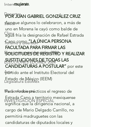
mujeres.
Internacional
Deportes
POR JUAN GABRIEL GONZÁLEZ CRUZ
Aunque algunos lo celebraron, a más de 
Salud
uno en Morena le cayó como balde de 
Clima
agua fría la designación de Rafael Estrada 
Cano como 
“LA ÚNICA PERSONA 
Turismo y diversión
FACULTADA PARA FIRMAR LAS 
Elecciones presidenciales 2024
SOLICITUDES DE REGISTRO Y REALIZAR 
SUSTITUCIONES DE TODAS LAS 
ELECCIONES EDOMEX 2024
CANDIDATURAS A POSTULAR”
 por este 
Arte
partido ante el Instituto Electoral del 
Estado de México (IEEM)
Legislatura EdoMéx
Medio Ambiente
Para modos prácticos el regreso de 
Estrada Cano a territorio mexiquense 
INVESTIGACIÓN ESPECIAL
significa que la dirigencia nacional, a 
cargo de Mario Delgado Carrillo, no 
permitirá madruguetes con las 
candidaturas de diputados locales y 