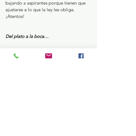
bajando a aspirantes porque tienen que 
ajustarse a lo que la ley les obliga. 
¡Atentos!
Del plato a la boca…
Donde también se están jalando los 
cabellos es en la coalición PRI-PAN-
Nueva Alianza, pues en las últimas horas 
hicieron ajustes y le despelucaron al Sol 
Azteca varias diputaciones y regidurías 
que había siglado en el convenio de 
candidatura común. Recordarán que el 