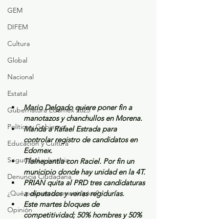
GEM
DIFEM
Cultura
Global
Nacional
Estatal
Mario Delgado quiere poner fin a 
Gubernatura Edoméx 2023
manotazos y chanchullos en Morena.
Política y Gobierno
Manda a Rafael Estrada para 
controlar registro de candidatos en 
Educación y Cultura
Edomex.
Seguridad y Justicia
Tlalnepantla con Raciel. Por fin un 
municipio donde hay unidad en la 4T.
Denuncia Ciudadana
PRIAN quita al PRD tres candidaturas 
¿Qué pasa en tus municipios?
a diputados y varias regidurías.
Este martes bloques de 
Opinión
competitividad; 50% hombres y 50% 