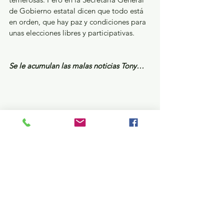
de Gobierno estatal dicen que todo está 
en orden, que hay paz y condiciones para 
unas elecciones libres y participativas.
Se le acumulan las malas noticias Tony…
Recientemente dejó la alcaldía para 
contender por la reelección en 
Tlalnepantla, y el priista Antonio 