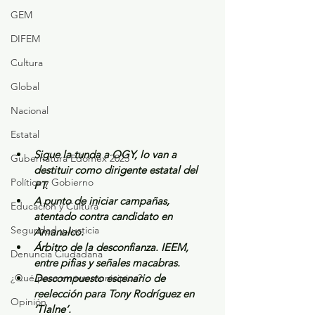
GEM
DIFEM
Cultura
Global
Nacional
Estatal
Sigue la tunda a OGY, lo van a 
Gubernatura Edoméx 2023
destituir como dirigente estatal del 
Política y Gobierno
PT.
A punto de iniciar campañas, 
Educación y Cultura
atentado contra candidato en 
Seguridad y Justicia
Amanalco.
Árbitro de la desconfianza. IEEM, 
Denuncia Ciudadana
entre pifias y señales macabras.
¿Qué pasa en tus municipios?
Descompuesto escenario de 
reelección para Tony Rodríguez en 
Opinión
‘Tlalne’.