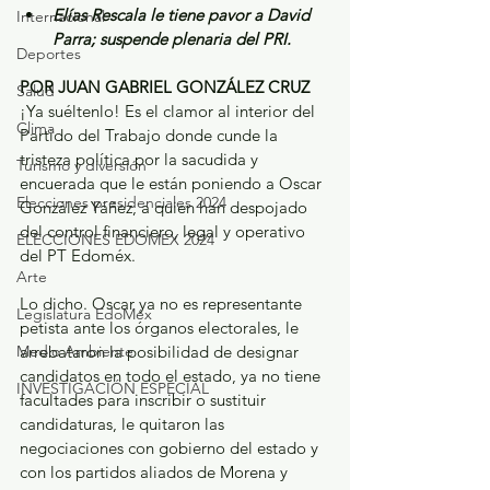
Elías Rescala le tiene pavor a David 
Internacional
Parra; suspende plenaria del PRI.
Deportes
POR JUAN GABRIEL GONZÁLEZ CRUZ
Salud
¡Ya suéltenlo! Es el clamor al interior del 
Clima
Partido del Trabajo donde cunde la 
tristeza política por la sacudida y 
Turismo y diversión
encuerada que le están poniendo a Oscar 
Elecciones presidenciales 2024
González Yáñez, a quien han despojado 
del control financiero, legal y operativo 
ELECCIONES EDOMEX 2024
del PT Edoméx.
Arte
Lo dicho. Oscar ya no es representante 
Legislatura EdoMéx
petista ante los órganos electorales, le 
Medio Ambiente
arrebataron la posibilidad de designar 
candidatos en todo el estado, ya no tiene 
INVESTIGACIÓN ESPECIAL
facultades para inscribir o sustituir 
candidaturas, le quitaron las 
negociaciones con gobierno del estado y 
con los partidos aliados de Morena y 