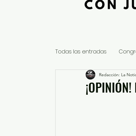
Todas las entradas
Congr
Global
Nacional
Redacción: La Notic
E
¡OPINIÓN!
Educación y Cultura
S
¿Qué pasa en tus municip