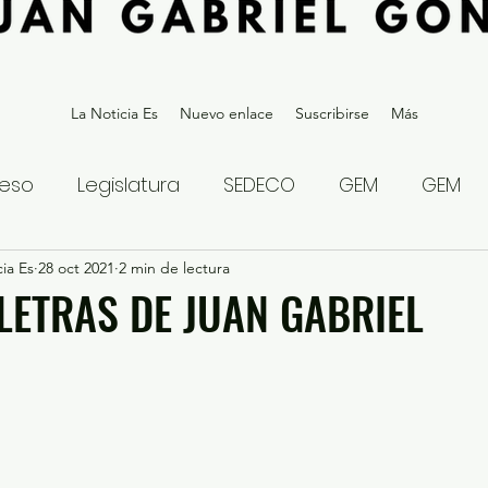
La Noticia Es
Nuevo enlace
Suscribirse
Más
eso
Legislatura
SEDECO
GEM
GEM
ia Es
statal
28 oct 2021
Gubernatura Edoméx 2023
2 min de lectura
Política y
 LETRAS DE JUAN GABRIEL
eguridad y Justicia
Denuncia Ciudadana
ios?
Opinión
Internacional
Deportes