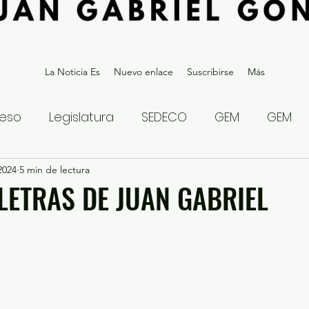
La Noticia Es
Nuevo enlace
Suscribirse
Más
eso
Legislatura
SEDECO
GEM
GEM
2024
statal
5 min de lectura
Gubernatura Edoméx 2023
Política y
 LETRAS DE JUAN GABRIEL
eguridad y Justicia
Denuncia Ciudadana
ios?
Opinión
Internacional
Deportes