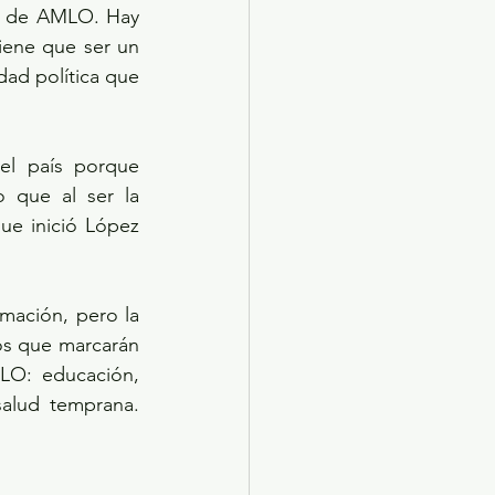
i de AMLO. Hay 
ene que ser un 
dad política que 
el país porque 
 que al ser la 
ue inició López 
mación, pero la 
os que marcarán 
O: educación, 
alud temprana. 