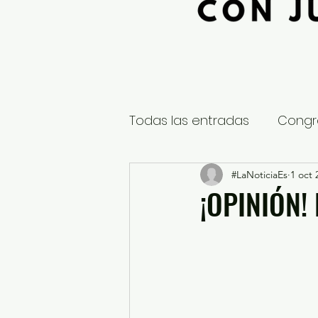
Todas las entradas
Congr
Global
Nacional
#LaNoticiaEs
1 oct 
E
¡OPINIÓN!
Educación y Cultura
S
¿Qué pasa en tus municip