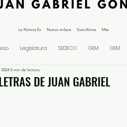
La Noticia Es
Nuevo enlace
Suscribirse
Más
eso
Legislatura
SEDECO
GEM
GEM
v 2024
statal
5 min de lectura
Gubernatura Edoméx 2023
Política y
 LETRAS DE JUAN GABRIEL
eguridad y Justicia
Denuncia Ciudadana
ios?
Opinión
Internacional
Deportes