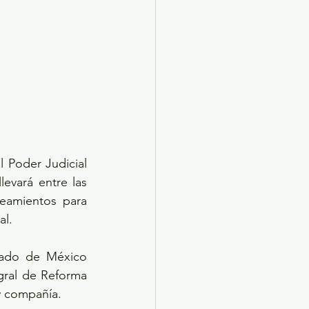
l Poder Judicial 
evará entre las 
eamientos para 
al.
tado de México 
ral de Reforma 
 y compañía.