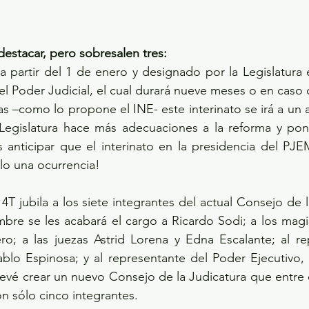
destacar, pero sobresalen tres:
a partir del 1 de enero y designado por la Legislatura e
l Poder Judicial, el cual durará nueve meses o en caso d
s –como lo propone el INE- este interinato se irá a un a
Legislatura hace más adecuaciones a la reforma y pone 
 anticipar que el interinato en la presidencia del PJE
lo una ocurrencia!
la 4T jubila a los siete integrantes del actual Consejo de l
embre se les acabará el cargo a Ricardo Sodi; a los magi
; a las juezas Astrid Lorena y Edna Escalante; al rep
ablo Espinosa; y al representante del Poder Ejecutivo, C
evé crear un nuevo Consejo de la Judicatura que entre 
n sólo cinco integrantes.