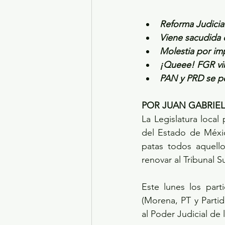
Reforma Judicial
Viene sacudida 
Molestia por im
¡Queee! FGR vin
PAN y PRD se pe
POR JUAN GABRIE
La Legislatura local 
del Estado de Méxic
patas todos aquello
renovar al Tribunal S
Este lunes los part
(Morena, PT y Parti
al Poder Judicial de 