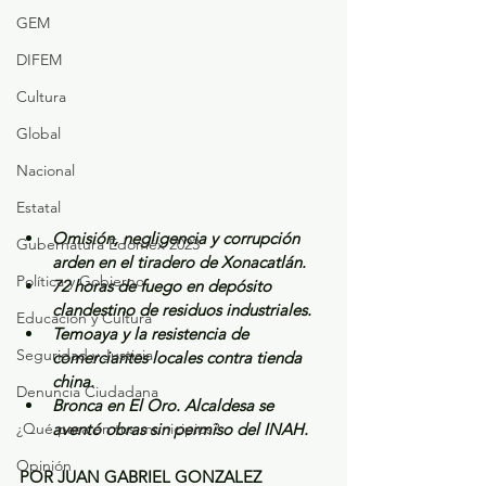
GEM
DIFEM
Cultura
Global
Nacional
Estatal
Omisión, negligencia y corrupción 
Gubernatura Edoméx 2023
arden en el tiradero de Xonacatlán.
Política y Gobierno
72 horas de fuego en depósito 
clandestino de residuos industriales.
Educación y Cultura
Temoaya y la resistencia de 
Seguridad y Justicia
comerciantes locales contra tienda 
china.
Denuncia Ciudadana
Bronca en El Oro. Alcaldesa se 
¿Qué pasa en tus municipios?
aventó obras sin permiso del INAH.
Opinión
POR JUAN GABRIEL GONZALEZ