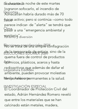
Si durante la noche de este martes 
Internacional
lograron sofocarlo, el incendio de 
Deportes
Xonacatlán habría durado más de 70 
horas activo; pero si continúa –como todo 
Salud
parece indicar- de “alerta” se tendrá que 
Clima
pasar a una “emergencia ambiental y 
sanitaria”.
Turismo y diversión
Elecciones presidenciales 2024
No se trata de una simple conflagración 
de la temporada de estiaje, sino de la 
ELECCIONES EDOMEX 2024
quema fuera de control de productos 
Arte
químicos, plásticos, aceros y hasta 
radioactivos que además de dañar el 
Legislatura EdoMéx
ambiente, pueden provocar molestias 
Medio Ambiente
temporales o permanentes a la salud.
INVESTIGACIÓN ESPECIAL
El Coordinador de Protección Civil del 
estado, Adrián Hernández Romero reveló 
que entre los materiales que se han 
calcinado están metales, madera, 