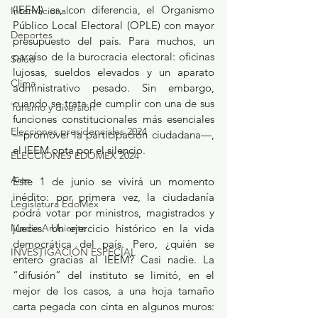
(IEEM) es, con diferencia, el Organismo 
Internacional
Público Local Electoral (OPLE) con mayor 
Deportes
presupuesto del país. Para muchos, un 
paraíso de la burocracia electoral: oficinas 
Salud
lujosas, sueldos elevados y un aparato 
Clima
administrativo pesado. Sin embargo, 
cuando se trata de cumplir con una de sus 
Turismo y diversión
funciones constitucionales más esenciales 
Elecciones presidenciales 2024
—promover la participación ciudadana—, 
el IEEM opta por el silencio.
ELECCIONES EDOMEX 2024
Arte
Este 1 de junio se vivirá un momento 
inédito: por primera vez, la ciudadanía 
Legislatura EdoMéx
podrá votar por ministros, magistrados y 
Medio Ambiente
jueces. Un ejercicio histórico en la vida 
democrática del país. Pero, ¿quién se 
INVESTIGACIÓN ESPECIAL
enteró gracias al IEEM? Casi nadie. La 
“difusión” del instituto se limitó, en el 
mejor de los casos, a una hoja tamaño 
carta pegada con cinta en algunos muros: 