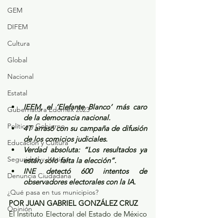
GEM
DIFEM
Cultura
Global
Nacional
Estatal
IEEM, el ‘Elefante Blanco’ más caro 
Gubernatura Edoméx 2023
de la democracia nacional.
Política y Gobierno
4T arrasó con su campaña de difusión 
de los comicios judiciales.
Educación y Cultura
Verdad absoluta: “Los resultados ya 
Seguridad y Justicia
están, sólo falta la elección”.
INE detectó 600 intentos de 
Denuncia Ciudadana
observadores electorales con la IA.
¿Qué pasa en tus municipios?
POR JUAN GABRIEL GONZÁLEZ CRUZ
Opinión
El Instituto Electoral del Estado de México 