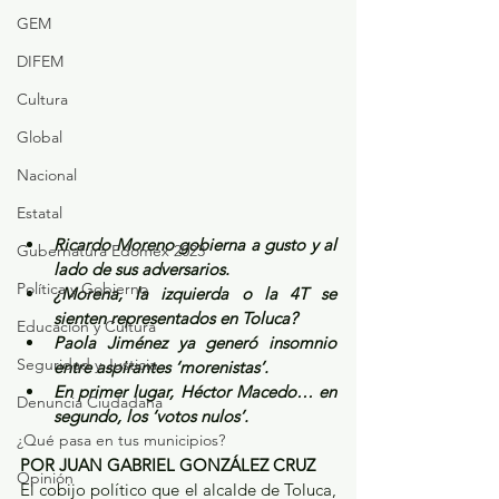
GEM
DIFEM
Cultura
Global
Nacional
Estatal
Ricardo Moreno gobierna a gusto y al 
Gubernatura Edoméx 2023
lado de sus adversarios.
Política y Gobierno
¿Morena, la izquierda o la 4T se 
sienten representados en Toluca?
Educación y Cultura
Paola Jiménez ya generó insomnio 
Seguridad y Justicia
entre aspirantes ‘morenistas’.
En primer lugar, Héctor Macedo… en 
Denuncia Ciudadana
segundo, los ‘votos nulos’.
¿Qué pasa en tus municipios?
POR JUAN GABRIEL GONZÁLEZ CRUZ
Opinión
El cobijo político que el alcalde de Toluca, 