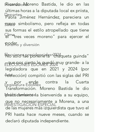
Ricardo Moreno Bastida, le dio en las 
Internacional
últimas horas a la diputada local ex priista, 
Deportes
Paola Jiménez Hernández, pareciera un 
mero simbolismo, pero refleja en todas 
Salud
sus formas el estilo atropellado que tiene 
Clima
el “tres veces moreno” para ejercer el 
poder.
Turismo y diversión
Elecciones presidenciales 2024
No sólo fue ponerle la “chaqueta guinda” 
–que por cierto le quedó muy grande- a la 
ELECCIONES EDOMEX 2024
legisladora que en 2021 y 2024 (por 
Arte
reelección) compitió con las siglas del PRI 
y por ende contra la Cuarta 
Legislatura EdoMéx
Transformación. Moreno Bastida le dio 
Medio Ambiente
prácticamente la bienvenida a su equipo, 
que no necesariamente a Morena, a una 
INVESTIGACIÓN ESPECIAL
de las mujeres más izquierdista que tuvo el 
PRI hasta hace nueve meses, cuando se 
declaró diputada independiente.