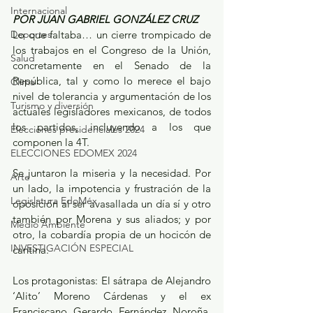
Internacional
POR JUAN GABRIEL GONZÁLEZ CRUZ
Deportes
Lo que faltaba… un cierre trompicado de 
los trabajos en el Congreso de la Unión, 
Salud
concretamente en el Senado de la 
República, tal y como lo merece el bajo 
Clima
nivel de tolerancia y argumentación de los 
Turismo y diversión
actuales legisladores mexicanos, de todos 
los partidos, incluyendo a los que 
Elecciones presidenciales 2024
componen la 4T.
ELECCIONES EDOMEX 2024
Se juntaron la miseria y la necesidad. Por 
Arte
un lado, la impotencia y frustración de la 
Legislatura EdoMéx
oposición al ser avasallada un día sí y otro 
también por Morena y sus aliados; y por 
Medio Ambiente
otro, la cobardía propia de un hocicón de 
INVESTIGACIÓN ESPECIAL
cantina.
Los protagonistas: El sátrapa de Alejandro 
‘Alito’ Moreno Cárdenas y el ex 
Franciscano Gerardo Fernández Noroña. 