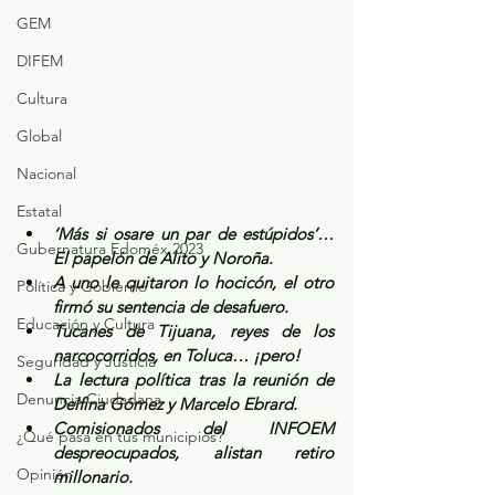
GEM
DIFEM
Cultura
Global
Nacional
Estatal
‘Más si osare un par de estúpidos’… 
Gubernatura Edoméx 2023
El papelón de Alito y Noroña.
A uno le quitaron lo hocicón, el otro 
Política y Gobierno
firmó su sentencia de desafuero.
Educación y Cultura
Tucanes de Tijuana, reyes de los 
narcocorridos, en Toluca… ¡pero!
Seguridad y Justicia
La lectura política tras la reunión de 
Denuncia Ciudadana
Delfina Gómez y Marcelo Ebrard.
Comisionados del INFOEM 
¿Qué pasa en tus municipios?
despreocupados, alistan retiro 
Opinión
millonario.