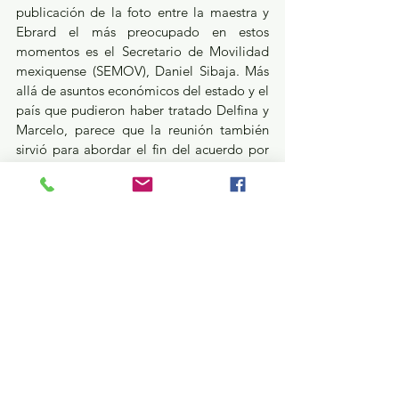
publicación de la foto entre la maestra y 
Ebrard el más preocupado en estos 
momentos es el Secretario de Movilidad 
mexiquense (SEMOV), Daniel Sibaja. Más 
allá de asuntos económicos del estado y el 
país que pudieron haber tratado Delfina y 
Marcelo, parece que la reunión también 
sirvió para abordar el fin del acuerdo por 
el que inexplicablemente se ha mantenido 
Sibaja en la SEMOV.
Lo viajado nadie se lo quita…