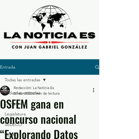
Entrada
Todas las entradas
Redacción: La Noticia Es
Todas las entradas
28 abr 2022
2 min de lectura
OSFEM gana en
Congreso
concurso nacional
Legislatura
SEDECO
“Explorando Datos
GEM