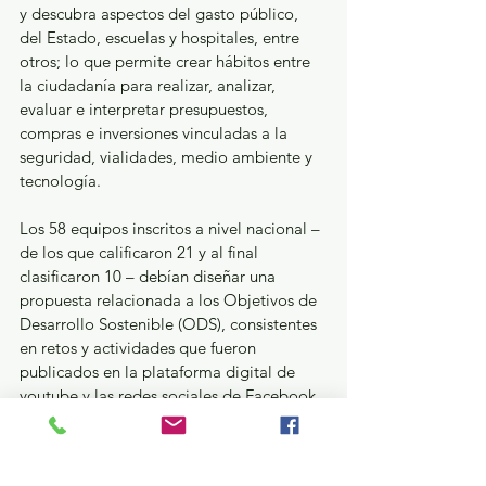
y descubra aspectos del gasto público, 
del Estado, escuelas y hospitales, entre 
otros; lo que permite crear hábitos entre 
la ciudadanía para realizar, analizar, 
evaluar e interpretar presupuestos, 
compras e inversiones vinculadas a la 
seguridad, vialidades, medio ambiente y 
tecnología.
Los 58 equipos inscritos a nivel nacional – 
de los que calificaron 21 y al final 
clasificaron 10 – debían diseñar una 
propuesta relacionada a los Objetivos de 
Desarrollo Sostenible (ODS), consistentes 
en retos y actividades que fueron 
publicados en la plataforma digital de 
youtube y las redes sociales de Facebook, 
Twitter y Tik Tok; así como la creación de 
su propia página web para llegar a la 
meta de ser el “Datlatoani 2022”.