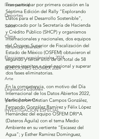
Tras participar por primera ocasión en la 
Internacional
Séptima Edición del Rally “Explorando 
Deportes
Datos para el Desarrollo Sostenible”, 
convocado por la Secretaría de Hacienda 
Salud
y Crédito Público (SHCP) y organismos 
Clima
internacionales y nacionales, dos equipos 
del Órgano Superior de Fiscalización del 
Turismo y diversión
Estado de México (OSFEM) obtuvieron el 
Elecciones presidenciales 2024
segundo y tercer sitio de un total de 58 
grupos inscritos a nivel nacional y superar 
ELECCIONES EDOMEX 2024
dos fases eliminatorias.
Arte
En la competencia, con motivo del Día 
Legislatura EdoMéx
Internacional de los Datos Abiertos 2022, 
Medio Ambiente
participaron Cristian Campos González, 
Fernando González Ramírez y Félix López 
INVESTIGACIÓN ESPECIAL
Hernández del equipo OSFEM DRI*A 
(Dateros Águila) con el tema Medio 
Ambiente en su vertiente “Escasez del 
Agua”; y Esther Ramírez Domínguez, 