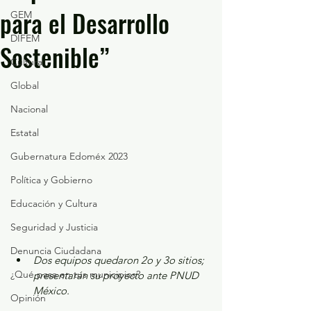
para el Desarrollo
GEM
DIFEM
Sostenible”
Cultura
Global
Nacional
Estatal
Gubernatura Edoméx 2023
Política y Gobierno
Educación y Cultura
Seguridad y Justicia
Denuncia Ciudadana
Dos equipos quedaron 2o y 3o sitios; 
¿Qué pasa en tus municipios?
presentarán su proyecto ante PNUD 
México.
Opinión