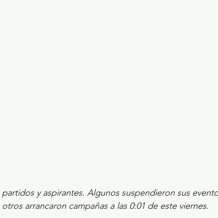
ecciones presidenciales 2024
ELECCIONES EDOME
dio Ambiente
INVESTIGACIÓN ESPECIAL
 partidos y aspirantes. Algunos suspendieron sus evento
otros arrancaron campañas a las 0:01 de este viernes.