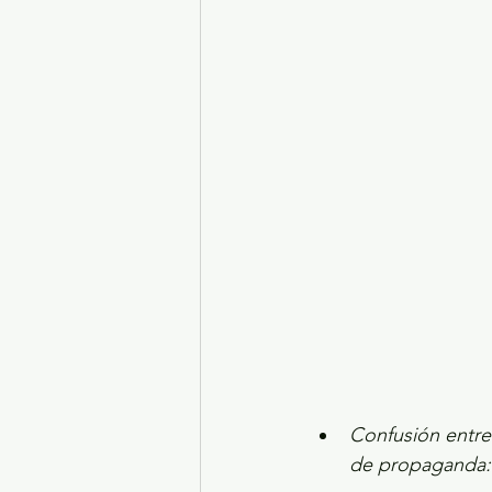
Turismo y diversión
El
Legislatura EdoMéx
Me
Confusión entre
de propaganda: 