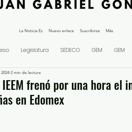
La Noticia Es
Nuevo enlace
Suscribirse
Más
eso
Legislatura
SEDECO
GEM
GEM
 2024
statal
2 min de lectura
Gubernatura Edoméx 2023
Política y
! IEEM frenó por una hora el i
ñas en Edomex
eguridad y Justicia
Denuncia Ciudadana
ios?
Opinión
Internacional
Deportes