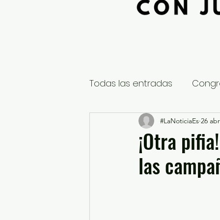
Todas las entradas
Congr
Global
Nacional
#LaNoticiaEs
26 abr
E
¡Otra pifia
las campa
Educación y Cultura
S
¿Qué pasa en tus municip