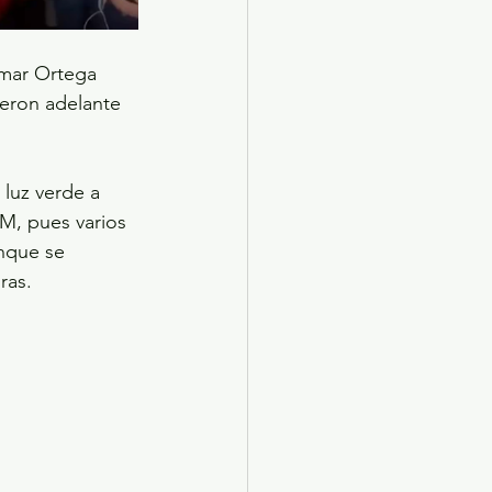
Omar Ortega 
ieron adelante 
luz verde a 
M, pues varios 
nque se 
ras.