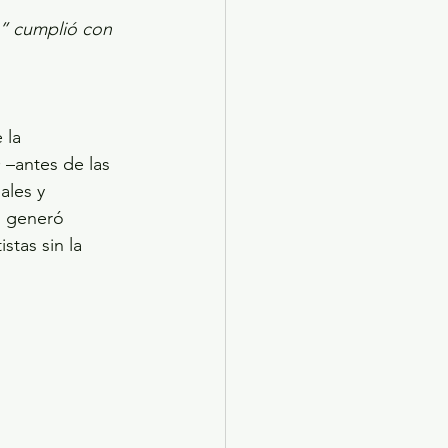
” cumplió con 
 la 
–antes de las 
ales y 
l generó 
stas sin la 