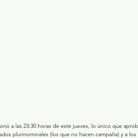
nó a las 23:30 horas de este jueves, lo único que aprob
ados plurinominales (los que no hacen campaña) y a los 