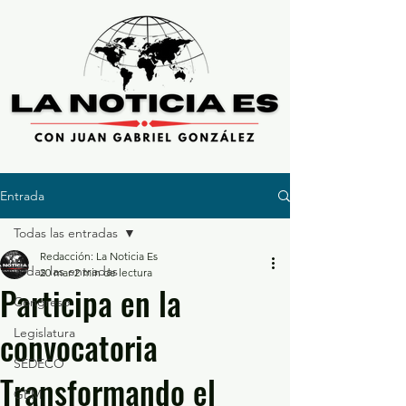
Entrada
Todas las entradas
Redacción: La Noticia Es
Todas las entradas
20 mar
2 min de lectura
Participa en la
Congreso
convocatoria
Legislatura
SEDECO
Transformando el
GEM