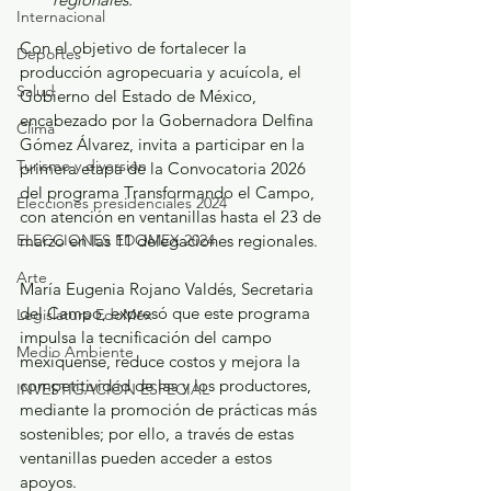
Internacional
Con el objetivo de fortalecer la 
Deportes
producción agropecuaria y acuícola, el 
Salud
Gobierno del Estado de México, 
encabezado por la Gobernadora Delfina 
Clima
Gómez Álvarez, invita a participar en la 
Turismo y diversión
primera etapa de la Convocatoria 2026 
del programa Transformando el Campo, 
Elecciones presidenciales 2024
con atención en ventanillas hasta el 23 de 
ELECCIONES EDOMEX 2024
marzo en las 11 delegaciones regionales.
Arte
María Eugenia Rojano Valdés, Secretaria 
del Campo, expresó que este programa 
Legislatura EdoMéx
impulsa la tecnificación del campo 
Medio Ambiente
mexiquense, reduce costos y mejora la 
competitividad de las y los productores, 
INVESTIGACIÓN ESPECIAL
mediante la promoción de prácticas más 
sostenibles; por ello, a través de estas 
ventanillas pueden acceder a estos 
apoyos.