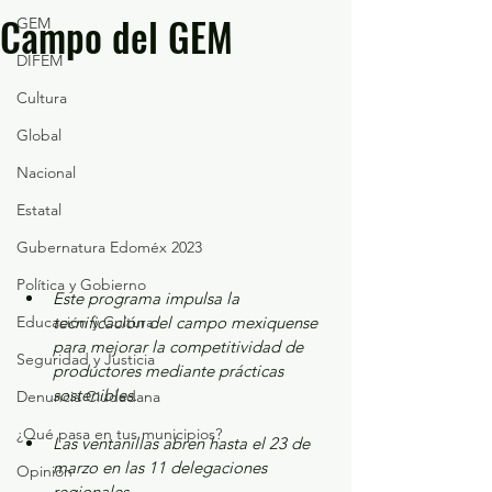
Campo del GEM
GEM
DIFEM
Cultura
Global
Nacional
Estatal
Gubernatura Edoméx 2023
Política y Gobierno
Este programa impulsa la 
Educación y Cultura
tecnificación del campo mexiquense 
para mejorar la competitividad de 
Seguridad y Justicia
productores mediante prácticas 
sostenibles.
Denuncia Ciudadana
¿Qué pasa en tus municipios?
Las ventanillas abren hasta el 23 de 
marzo en las 11 delegaciones 
Opinión
regionales.