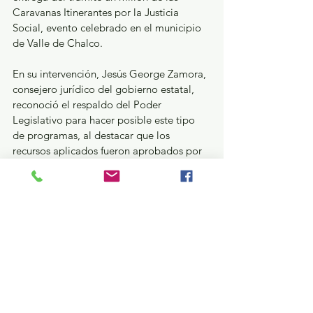
Caravanas Itinerantes por la Justicia 
Social, evento celebrado en el municipio 
de Valle de Chalco.
En su intervención, Jesús George Zamora, 
consejero jurídico del gobierno estatal, 
reconoció el respaldo del Poder 
Legislativo para hacer posible este tipo 
de programas, al destacar que los 
recursos aplicados fueron aprobados por 
las y los legisladores mediante el 
Presupuesto de Egresos de la entidad 
para el año 2026.
Las Caravanas Itinerantes por la Justicia 
Social son una política pública del 
Gobierno del Estado de México que 
acerca trámites, servicios y asesorías 
jurídicas a las comunidades, con el 
propósito de facilitar el acceso a la 