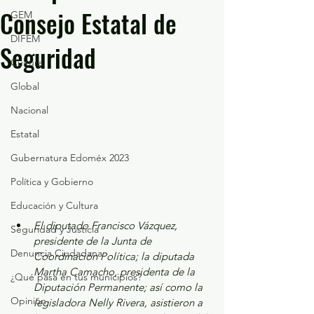
Consejo Estatal de
GEM
DIFEM
Seguridad
Cultura
Global
Nacional
Estatal
Gubernatura Edoméx 2023
Política y Gobierno
Educación y Cultura
El diputado Francisco Vázquez, 
Seguridad y Justicia
presidente de la Junta de 
Denuncia Ciudadana
Coordinación Política; la diputada 
Martha Camacho, presidenta de la 
¿Qué pasa en tus municipios?
Diputación Permanente; así como la 
Opinión
legisladora Nelly Rivera, asistieron a 