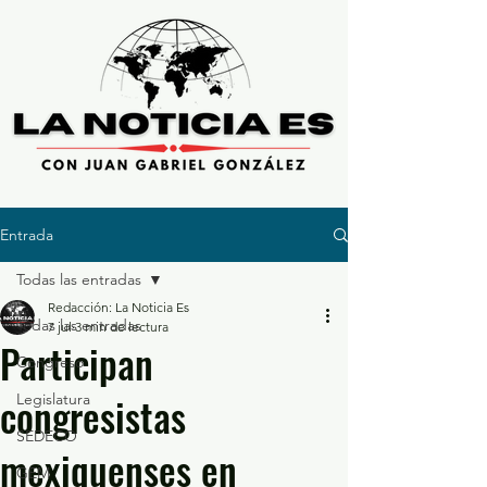
Entrada
Todas las entradas
Redacción: La Noticia Es
Todas las entradas
7 jul
3 min de lectura
Participan
Congreso
congresistas
Legislatura
SEDECO
mexiquenses en
GEM