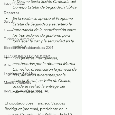
la Décima Sexta Sesión Ordinaria del 
Internacional
Consejo Estatal de Seguridad Pública.
Deportes
En la sesión se aprobó el Programa 
Salud
Estatal de Seguridad y se reiteró la 
importancia de la coordinación entre 
Clima
los tres órdenes de gobierno para 
Turismo y diversión
fortalecer la paz y la seguridad en la 
entidad.
Elecciones presidenciales 2024
ELECCIONES EDOMEX 2024
Congresistas mexiquenses, 
encabezados por la diputada Martha 
Arte
Camacho, presenciaron la jornada de 
Legislatura EdoMéx
las Caravanas Itinerantes por la 
Justicia Social, en Valle de Chalco, 
Medio Ambiente
donde se realizó la entrega del 
INVESTIGACIÓN ESPECIAL
trámite un millón.
El diputado José Francisco Vázquez 
Rodríguez (morena), presidente de la 
Junta de Coordinación Política de la LXII 