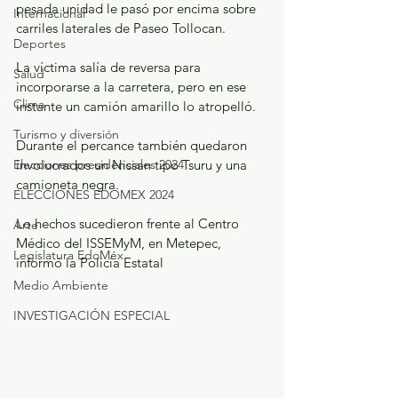
pesada unidad le pasó por encima sobre 
Internacional
carriles laterales de Paseo Tollocan.
Deportes
La víctima salía de reversa para 
Salud
incorporarse a la carretera, pero en ese 
Clima
instante un camión amarillo lo atropelló.
Turismo y diversión
Durante el percance también quedaron 
Elecciones presidenciales 2024
involucrados un Nissan tipo Tsuru y una 
camioneta negra.
ELECCIONES EDOMEX 2024
Lo hechos sucedieron frente al Centro 
Arte
Médico del ISSEMyM, en Metepec, 
Legislatura EdoMéx
informó la Policía Estatal
Medio Ambiente
INVESTIGACIÓN ESPECIAL