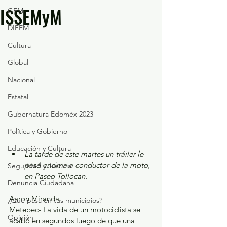
ISSEMyM
GEM
DIFEM
Cultura
Global
Nacional
Estatal
Gubernatura Edoméx 2023
Política y Gobierno
Educación y Cultura
La tarde de este martes un tráiler le 
pasó encima a conductor de la moto, 
Seguridad y Justicia
en Paseo Tollocan.
Denuncia Ciudadana
Aaron Miranda
¿Qué pasa en tus municipios?
Metepec- La vida de un motociclista se 
Opinión
acabó en segundos luego de que una 