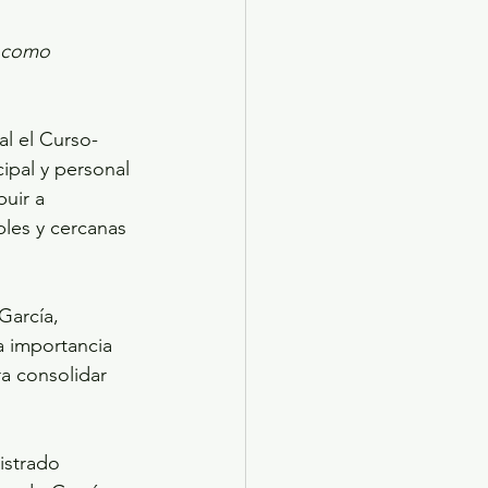
n como 
al el Curso-
ipal y personal 
uir a 
bles y cercanas 
García, 
a importancia 
a consolidar 
strado 