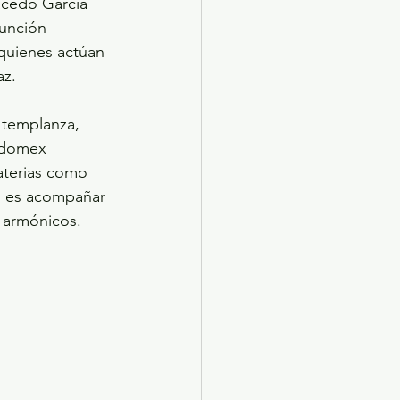
acedo García 
unción 
 quienes actúan 
az.
 templanza, 
Edomex 
aterias como 
o es acompañar 
y armónicos.