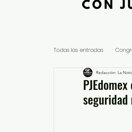
Todas las entradas
Congr
Global
Nacional
Redacción: La Notic
E
PJEdomex 
seguridad 
Educación y Cultura
S
¿Qué pasa en tus municip