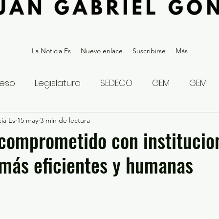
La Noticia Es
Nuevo enlace
Suscribirse
Más
eso
Legislatura
SEDECO
GEM
GEM
ia Es
statal
15 may
3 min de lectura
Gubernatura Edoméx 2023
Política y
comprometido con institucio
más eficientes y humanas
eguridad y Justicia
Denuncia Ciudadana
ios?
Opinión
Internacional
Deportes