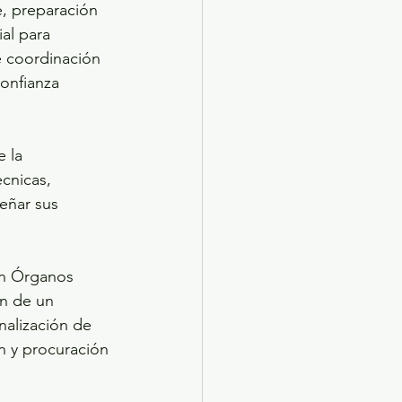
, preparación 
al para 
 coordinación 
onfianza 
 la 
cnicas, 
eñar sus 
on Órganos 
ón de un 
nalización de 
n y procuración 