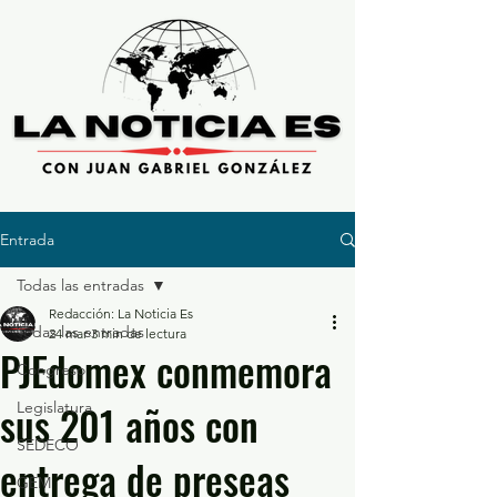
Entrada
Todas las entradas
Redacción: La Noticia Es
Todas las entradas
24 mar
3 min de lectura
PJEdomex conmemora
Congreso
sus 201 años con
Legislatura
SEDECO
entrega de preseas
GEM