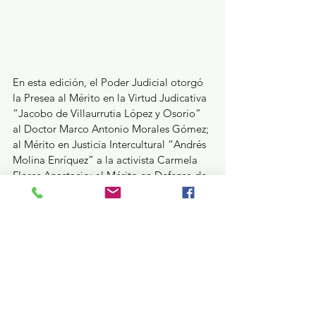
En esta edición, el Poder Judicial otorgó 
la Presea al Mérito en la Virtud Judicativa 
“Jacobo de Villaurrutia López y Osorio” 
al Doctor Marco Antonio Morales Gómez; 
al Mérito en Justicia Intercultural “Andrés 
Molina Enríquez” a la activista Carmela 
Flores Anastacio; al Mérito en Defensa de 
los Derechos Humanos “Juan José Flores 
Alatorre” a la Magistrada en retiro 
Mireille Roccatti Velázquez; y al Mérito en 
Derecho Constitucional “José Domingo 
Rus” a Yasmín Esquivel Mossa, Ministra 
de la Suprema Corte de Justicia de la 
Nación.
Asimismo, se entregó la Presea al Mérito 