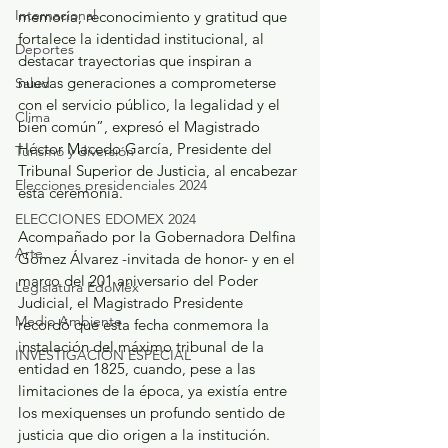
Internacional
memoria, reconocimiento y gratitud que 
fortalece la identidad institucional, al 
Deportes
destacar trayectorias que inspiran a 
nuevas generaciones a comprometerse 
Salud
con el servicio público, la legalidad y el 
Clima
bien común”, expresó el Magistrado 
Héctor Macedo García, Presidente del 
Turismo y diversión
Tribunal Superior de Justicia, al encabezar 
Elecciones presidenciales 2024
esta ceremonia.
ELECCIONES EDOMEX 2024
Acompañado por la Gobernadora Delfina 
Arte
Gómez Álvarez -invitada de honor- y en el 
marco del 201 aniversario del Poder 
Legislatura EdoMéx
Judicial, el Magistrado Presidente 
Medio Ambiente
recordó que esta fecha conmemora la 
instalación del máximo tribunal de la 
INVESTIGACIÓN ESPECIAL
entidad en 1825, cuando, pese a las 
limitaciones de la época, ya existía entre 
los mexiquenses un profundo sentido de 
justicia que dio origen a la institución.