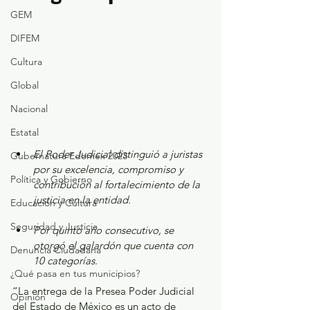
GEM
DIFEM
Cultura
Global
Nacional
Estatal
El Poder Judicial distinguió a juristas 
Gubernatura Edoméx 2023
por su excelencia, compromiso y 
Política y Gobierno
contribución al fortalecimiento de la 
justicia en la entidad.
Educación y Cultura
Seguridad y Justicia
Por quinto año consecutivo, se 
otorgó el galardón que cuenta con 
Denuncia Ciudadana
10 categorías.
¿Qué pasa en tus municipios?
“La entrega de la Presea Poder Judicial 
Opinión
del Estado de México es un acto de 