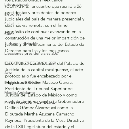
Internacional
(CONATRIB), encuentro que reunió a 26 
presidentas y presidentes de poderes 
Deportes
judiciales del país de manera presencial y 
Salud
seis más vía remota, con el firme 
propósito de continuar avanzando en la 
Clima
construcción de una mejor impartición de 
Turismo y diversión
justicia y el fortalecimiento del Estado de 
Derecho para las y los mexicanos.
Elecciones presidenciales 2024
ELECCIONES EDOMEX 2024
En el Patio “Constitución” del Palacio de 
Justicia de la capital mexiquense, el acto 
Arte
protocolario fue encabezado por el 
Magistrado Héctor Macedo García, 
Legislatura EdoMéx
Presidente del Tribunal Superior de 
Medio Ambiente
Justicia del Estado de México y como 
invitada de honor asistió la Gobernadora 
INVESTIGACIÓN ESPECIAL
Delfina Gómez Álvarez; así como la 
Diputada Martha Azucena Camacho 
Reynoso, Presidenta de la Mesa Directiva 
de la LXII Legislatura del estado y el 