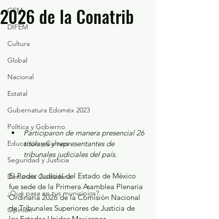
2026 de la Conatrib
GEM
DIFEM
Cultura
Global
Nacional
Estatal
Gubernatura Edoméx 2023
Política y Gobierno
Participaron de manera presencial 26 
Educación y Cultura
titulares y representantes de 
tribunales judiciales del país.
Seguridad y Justicia
El Poder Judicial del Estado de México 
Denuncia Ciudadana
fue sede de la Primera Asamblea Plenaria 
¿Qué pasa en tus municipios?
Ordinaria 2026 de la Comisión Nacional 
de Tribunales Superiores de Justicia de 
Opinión
los Estados Unidos Mexicanos 