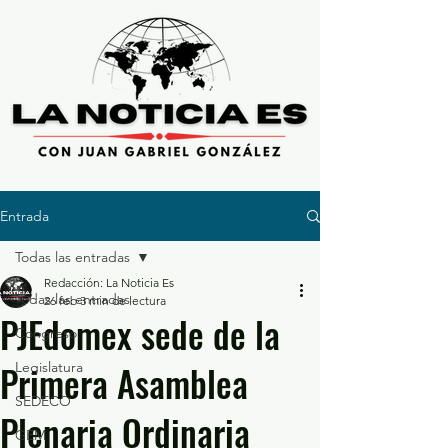
Entrada
Todas las entradas
Redacción: La Noticia Es
Todas las entradas
26 feb
3 min de lectura
PJEdomex sede de la
Congreso
Primera Asamblea
Legislatura
SEDECO
Plenaria Ordinaria
GEM