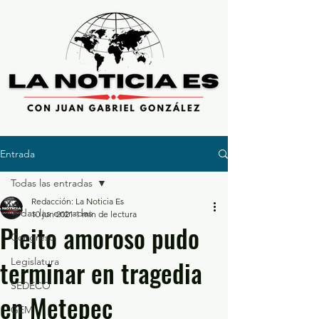
Entrada
Todas las entradas
Redacción: La Noticia Es
Todas las entradas
10 jun 2021
1 min de lectura
Pleito amoroso pudo
Congreso
terminar en tragedia
Legislatura
SEDECO
en Metepec
GEM