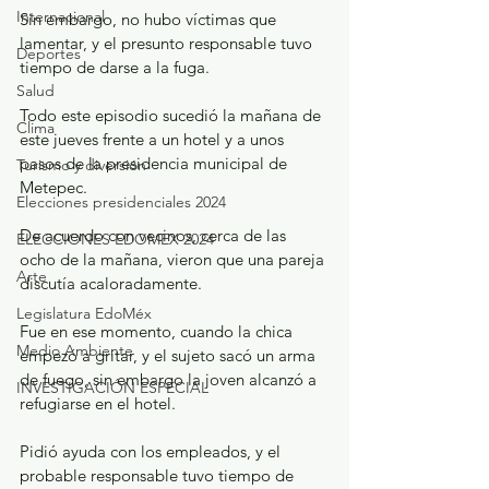
Internacional
Sin embargo, no hubo víctimas que 
lamentar, y el presunto responsable tuvo 
Deportes
tiempo de darse a la fuga.
Salud
Todo este episodio sucedió la mañana de 
Clima
este jueves frente a un hotel y a unos 
pasos de la presidencia municipal de 
Turismo y diversión
Metepec.
Elecciones presidenciales 2024
De acuerdo con vecinos, cerca de las 
ELECCIONES EDOMEX 2024
ocho de la mañana, vieron que una pareja 
Arte
discutía acaloradamente.
Legislatura EdoMéx
Fue en ese momento, cuando la chica 
Medio Ambiente
empezó a gritar, y el sujeto sacó un arma 
de fuego, sin embargo la joven alcanzó a 
INVESTIGACIÓN ESPECIAL
refugiarse en el hotel.
Pidió ayuda con los empleados, y el 
probable responsable tuvo tiempo de 