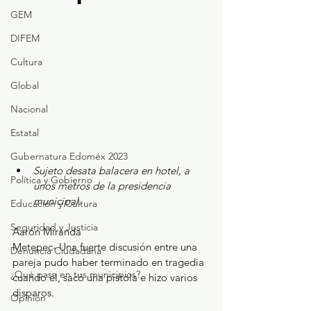
GEM
DIFEM
Cultura
Global
Nacional
Estatal
Gubernatura Edoméx 2023
Sujeto desata balacera en hotel, a 
Política y Gobierno
unos metros de la presidencia 
municipal.
Educación y Cultura
Seguridad y Justicia
Aarón Miranda
Metepec- Una fuerte discusión entre una 
Denuncia Ciudadana
pareja pudo haber terminado en tragedia 
¿Qué pasa en tus municipios?
cuando él, sacó una pistola e hizo varios 
disparos.
Opinión