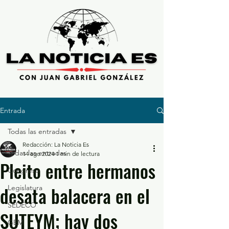
Entrada
Todas las entradas
Redacción: La Noticia Es
Todas las entradas
14 ago 2024
1 min de lectura
Pleito entre hermanos
Congreso
desata balacera en el
Legislatura
SEDECO
SUTEYM; hay dos
GEM