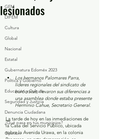
lesionados
GEM
DIFEM
Cultura
Global
Nacional
Estatal
Gubernatura Edoméx 2023
Los hermanos Palomares Parra, 
Política y Gobierno
líderes regionales del sindicato de 
Educación y Cultura
burócratas, llevaron sus diferencias a 
una asamblea donde estaba presente 
Seguridad y Justicia
Herminio Cahue, Secretario General. 
Denuncia Ciudadana
La
 tarde de hoy en las inmediaciones de 
¿Qué pasa en tus municipios?
la Casa del Servicio Público, ubicada 
sobre la Avenida Urawa, en la colonia 
Opinión