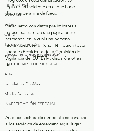
Progreso, en esta demarcación, se 
Internacional
registró un incidente en el que hubo 
disparos de arma de fuego. 
Deportes
Salud
De acuerdo con datos preliminares al 
parecer se trató de una pugna entre 
Clima
hermanos, en la cual una persona 
Turismo y diversión
identificada como René “N”, quien hasta 
ahora es Presidente de la Comisión de 
Elecciones presidenciales 2024
Vigilancia del SUTEYM, disparó a otras 
ELECCIONES EDOMEX 2024
dos.
Arte
Legislatura EdoMéx
Medio Ambiente
INVESTIGACIÓN ESPECIAL
Ante los hechos, de inmediato se canalizó 
a los servicios de emergencias; al lugar 
arribó personal de seguridad y de los 