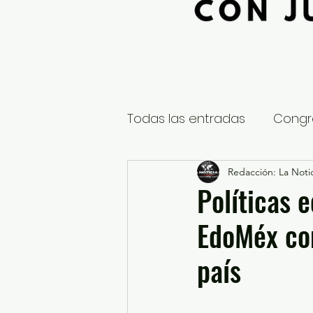
Todas las entradas
Congr
Global
Nacional
Redacción: La Notic
E
Políticas 
EdoMéx co
Educación y Cultura
S
país
¿Qué pasa en tus municip