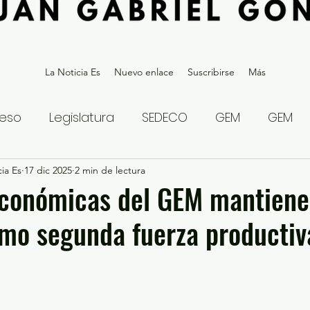
La Noticia Es
Nuevo enlace
Suscribirse
Más
eso
Legislatura
SEDECO
GEM
GEM
ia Es
statal
17 dic 2025
Gubernatura Edoméx 2023
2 min de lectura
Política y
económicas del GEM mantiene
mo segunda fuerza productiv
eguridad y Justicia
Denuncia Ciudadana
ios?
Opinión
Internacional
Deportes