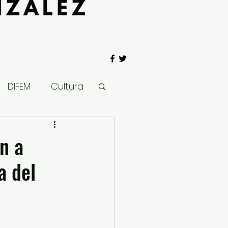
DIFEM
Cultura
 Gobierno
n a
a del
Salud
Clima