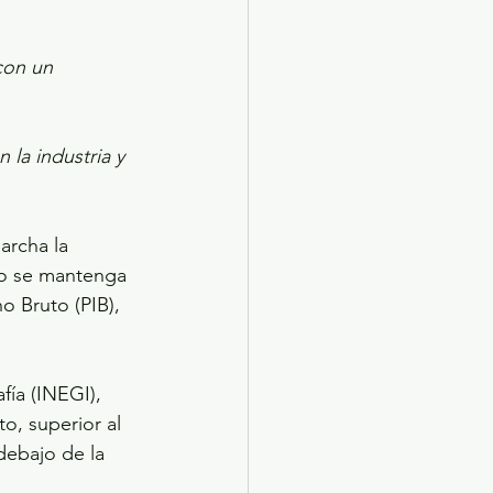
con un 
 la industria y 
archa la 
o se mantenga 
 Bruto (PIB), 
fía (INEGI), 
o, superior al 
debajo de la 