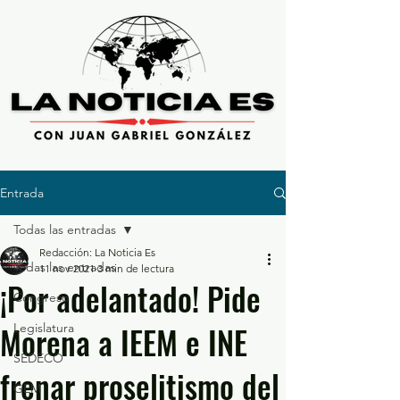
Entrada
Todas las entradas
Redacción: La Noticia Es
Todas las entradas
11 nov 2021
3 min de lectura
¡Por adelantado! Pide
Congreso
Morena a IEEM e INE
Legislatura
SEDECO
frenar proselitismo del
GEM