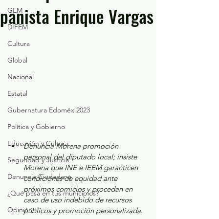
panista Enrique Vargas
GEM
DIFEM
Cultura
Global
Nacional
Estatal
Gubernatura Edoméx 2023
Política y Gobierno
Educación y Cultura
Denuncia Morena promoción 
personal del diputado local; insiste 
Seguridad y Justicia
Morena que INE e IEEM garanticen 
Denuncia Ciudadana
condiciones de equidad ante 
próximos comicios y procedan en 
¿Qué pasa en tus municipios?
caso de uso indebido de recursos 
Opinión
públicos y promoción personalizada.