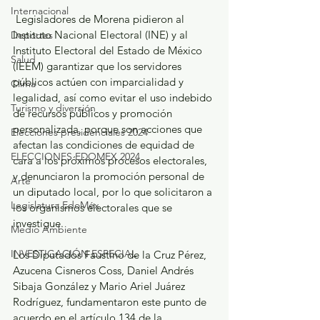
Internacional
 Legisladores de Morena pidieron al 
Instituto Nacional Electoral (INE) y al 
Deportes
Instituto Electoral del Estado de México 
Salud
(IEEM) garantizar que los servidores 
públicos actúen con imparcialidad y 
Clima
legalidad, así como evitar el uso indebido 
Turismo y diversión
de recursos públicos y promoción 
personalizada, porque son acciones que 
Elecciones presidenciales 2024
afectan las condiciones de equidad de 
ELECCIONES EDOMEX 2024
cara a los próximos procesos electorales, 
y denunciaron la promoción personal de 
Arte
un diputado local, por lo que solicitaron a 
Legislatura EdoMéx
los organismos electorales que se 
investigue.
Medio Ambiente
INVESTIGACIÓN ESPECIAL
Los Diputados Faustino de la Cruz Pérez, 
Azucena Cisneros Coss, Daniel Andrés 
Sibaja González y Mario Ariel Juárez 
Rodríguez, fundamentaron este punto de 
acuerdo en el artículo 134 de la 