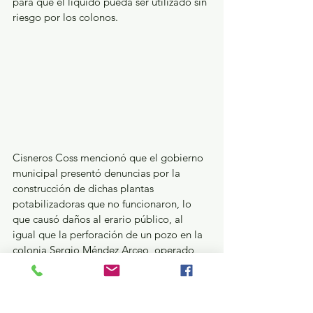
para que el líquido pueda ser utilizado sin 
riesgo por los colonos.
Cisneros Coss mencionó que el gobierno 
municipal presentó denuncias por la 
construcción de dichas plantas 
potabilizadoras que no funcionaron, lo 
que causó daños al erario público, al 
igual que la perforación de un pozo en la 
colonia Sergio Méndez Arceo, operado 
por la Unión Popular Revolucionaria 
Emiliano Zapata Línea de Masas (UPREZ 
LM).