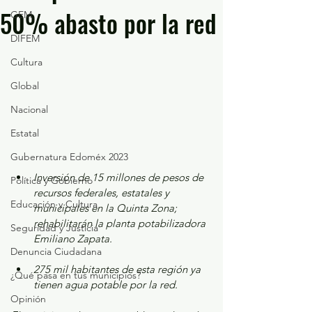
50% abasto por la red
GEM
DIFEM
Cultura
Global
Nacional
Estatal
Gubernatura Edoméx 2023
Inversión de 15 millones de pesos de 
Política y Gobierno
recursos federales, estatales y 
Educación y Cultura
municipales en la Quinta Zona; 
rehabilitarán la planta potabilizadora 
Seguridad y Justicia
Emiliano Zapata.
Denuncia Ciudadana
275 mil habitantes de esta región ya 
¿Qué pasa en tus municipios?
tienen agua potable por la red.
Opinión