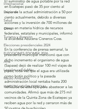
El suministro de agua potable por la red 
Internacional
en Ecatepec pasó de 35 por ciento al 
inicio de la actual administración a 50 por 
Deportes
ciento actualmente, debido a diversas 
Salud
acciones y la inversión de 700 millones de 
pesos en materia hídrica de recursos 
Clima
federales, estatales y municipales, informó 
Turismo y diversión
la alcaldesa Azucena Cisneros Coss.
Elecciones presidenciales 2024
En la conferencia de prensa semanal, la 
ELECCIONES EDOMEX 2024
presidenta municipal mencionó que con 
dicho incremento el organismo de agua 
Arte
(Sapase) dejó de realizar 100 mil viajes de 
Legislatura EdoMéx
pipas, toda vez que el agua era utilizada 
como botín político y la pasada 
Medio Ambiente
administración local rentaba hasta 200 
INVESTIGACIÓN ESPECIAL
vehículos de este tipo para abastecer a las 
comunidades. Afirmó que más de 275 mil 
vecinos de la Quinta Zona de Ecatepec ya 
reciben agua por la red y cerraron más de 
50 puntos de huachicoleo.