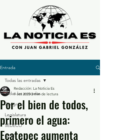
Entrada
Todas las entradas
Redacción: La Noticia Es
Todas las entradas
7 oct 2025
2 min de lectura
Por el bien de todos,
Congreso
primero el agua:
Legislatura
SEDECO
Ecatepec aumenta
GEM