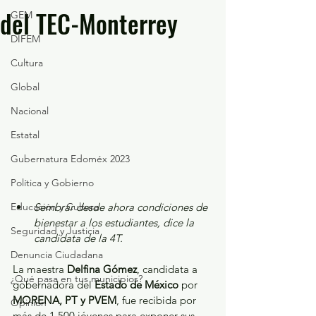
del TEC-Monterrey
GEM
DIFEM
Cultura
Global
Nacional
Estatal
Gubernatura Edoméx 2023
Política y Gobierno
Educación y Cultura
Sembrar desde ahora condiciones de 
bienestar a los estudiantes, dice la 
Seguridad y Justicia
candidata de la 4T.
Denuncia Ciudadana
La maestra 
Delfina Gómez
, candidata a 
¿Qué pasa en tus municipios?
gobernadora del 
Estado de México
 por 
MORENA, PT y PVEM
, fue recibida por 
Opinión
más de 1,500 jóvenes para exponer sus 