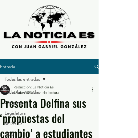
Entrada
Todas las entradas
Redacción: La Noticia Es
Todas las entradas
28 abr 2023
2 min de lectura
Presenta Delfina sus
Congreso
‘propuestas del
Legislatura
SEDECO
cambio’ a estudiantes
GEM