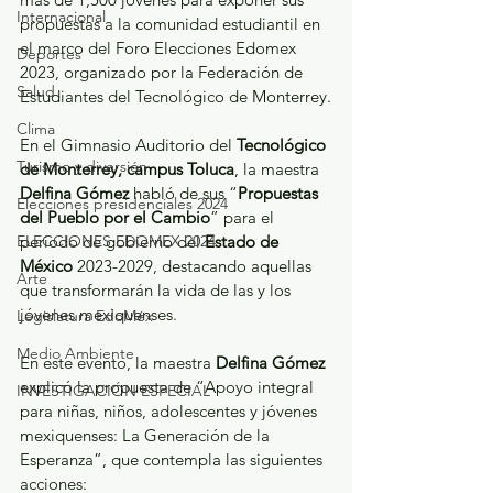
Internacional
propuestas a la comunidad estudiantil en 
el marco del Foro Elecciones Edomex 
Deportes
2023, organizado por la Federación de 
Salud
Estudiantes del Tecnológico de Monterrey.
Clima
En el Gimnasio Auditorio del 
Tecnológico 
Turismo y diversión
de Monterrey, campus Toluca
, la maestra 
Delfina Gómez
 habló de sus “
Propuestas 
Elecciones presidenciales 2024
del Pueblo por el Cambio
” para el 
ELECCIONES EDOMEX 2024
periodo de gobierno del 
Estado de 
México
 2023-2029, destacando aquellas 
Arte
que transformarán la vida de las y los 
jóvenes mexiquenses.
Legislatura EdoMéx
Medio Ambiente
En este evento, la maestra 
Delfina Gómez
explicó la propuesta de “Apoyo integral 
INVESTIGACIÓN ESPECIAL
para niñas, niños, adolescentes y jóvenes 
mexiquenses: La Generación de la 
Esperanza”, que contempla las siguientes 
acciones: