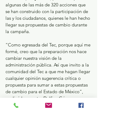
algunas de las más de 320 acciones que 
se han construido con la participación de 
las y los ciudadanos, quienes le han hecho 
llegar sus propuestas de cambio durante 
la campaña.
“Como egresada del Tec, porque aquí me 
formé, creo que la preparación nos hace 
cambiar nuestra visión de la 
administración pública. Así que invito a la 
comunidad del Tec a que me hagan llegar 
cualquier opinión sugerencia crítica o 
propuesta para sumar a estas propuestas 
de cambio para el Estado de México”, 
explicó la maestra Delfina Gómez.
El formato del Foro Elecciones Edomex 
2023, organizado por la Federación de 
Estudiantes del Tecnológico de 
Monterrey, campus Toluca, fue una 