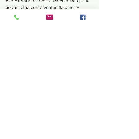
El Secretario Carlos Maza enfatizó que la 
Sedui actúa como ventanilla única y 
facilitadora de las inversiones de alto 
impacto al coordinar los esfuerzos 
institucionales con el fin de que los 
empresarios encuentren un camino ágil 
para detonar sus proyectos.
GEM
Ver todo
Entradas recientes