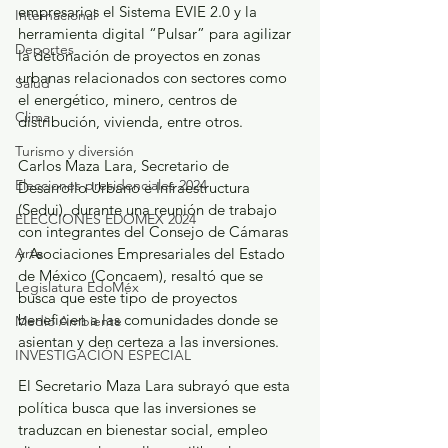
empresarios el Sistema EVIE 2.0 y la 
Internacional
herramienta digital “Pulsar” para agilizar 
Deportes
la detonación de proyectos en zonas 
urbanas relacionados con sectores como 
Salud
el energético, minero, centros de 
Clima
distribución, vivienda, entre otros.
Turismo y diversión
Carlos Maza Lara, Secretario de 
Elecciones presidenciales 2024
Desarrollo Urbano e Infraestructura 
(Sedui), durante una reunión de trabajo 
ELECCIONES EDOMEX 2024
con integrantes del Consejo de Cámaras 
Arte
y Asociaciones Empresariales del Estado 
de México (Concaem), resaltó que se 
Legislatura EdoMéx
busca que este tipo de proyectos 
beneficien a las comunidades donde se 
Medio Ambiente
asientan y den certeza a las inversiones.
INVESTIGACIÓN ESPECIAL
El Secretario Maza Lara subrayó que esta 
política busca que las inversiones se 
traduzcan en bienestar social, empleo 