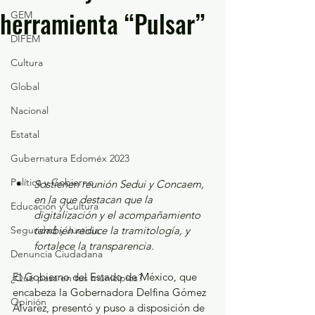
herramienta “Pulsar”
GEM
DIFEM
Cultura
Global
Nacional
Estatal
Gubernatura Edoméx 2023
Política y Gobierno
Sostienen reunión Sedui y Concaem, 
en la que destacan que la 
Educación y Cultura
digitalización y el acompañamiento 
Seguridad y Justicia
también reduce la tramitología, y 
fortalece la transparencia.
Denuncia Ciudadana
El Gobierno del Estado de México, que 
¿Qué pasa en tus municipios?
encabeza la Gobernadora Delfina Gómez 
Opinión
Álvarez, presentó y puso a disposición de 