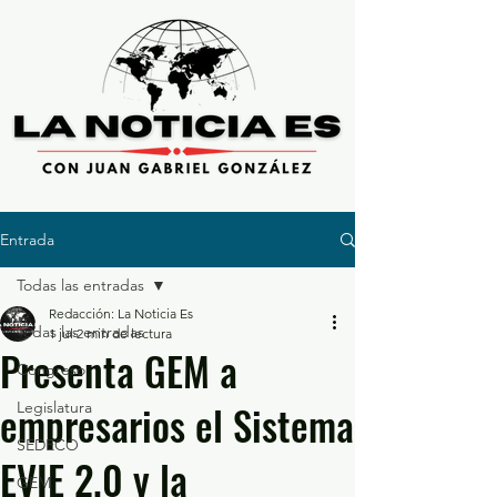
Entrada
Todas las entradas
Redacción: La Noticia Es
Todas las entradas
1 jul
2 min de lectura
Presenta GEM a
Congreso
empresarios el Sistema
Legislatura
SEDECO
EVIE 2.0 y la
GEM