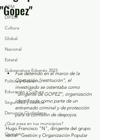
"Gopez"
GEM
DIFEM
Cultura
Global
Nacional
Estatal
Gubernatura Edoméx 2023
Fue detenido en el marco de la 
Operación “restitución”, el 
Política y Gobierno
investigado se ostentaba como 
Educación y Cultura
“dirigente de GOPEZ”, organización 
identificada como parte de un 
Seguridad y Justicia
entramado criminal y de protección 
Denuncia Ciudadana
para la comisión de despojos.
¿Qué pasa en tus municipios?
Hugo Francisco "N", dirigente del grupo 
Opinión
social "Gestión y Organización Popular 