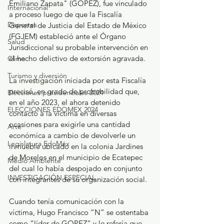
Emiliano Zapata" (GOPEZ), fue vinculado 
Internacional
a proceso luego de que la Fiscalía 
Deportes
General de Justicia del Estado de México 
(FGJEM) estableció ante el Órgano 
Salud
Jurisdiccional su probable intervención en 
el hecho delictivo de extorsión agravada.
Clima
Turismo y diversión
La investigación iniciada por esta Fiscalía 
precisó, en grado de probabilidad que, 
Elecciones presidenciales 2024
en el año 2023, el ahora detenido 
ELECCIONES EDOMEX 2024
contactó a la víctima en diversas 
ocasiones para exigirle una cantidad 
Arte
económica a cambio de devolverle un 
Legislatura EdoMéx
inmueble ubicado en la colonia Jardines 
de Morelos en el municipio de Ecatepec 
Medio Ambiente
del cual lo había despojado en conjunto 
INVESTIGACIÓN ESPECIAL
con integrantes de su organización social.
Cuando tenía comunicación con la 
víctima, Hugo Francisco “N” se ostentaba 
como “líder de GOPEZ” y le refería que 