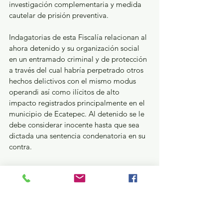
investigación complementaria y medida 
cautelar de prisión preventiva.
Indagatorias de esta Fiscalía relacionan al 
ahora detenido y su organización social 
en un entramado criminal y de protección 
a través del cual habría perpetrado otros 
hechos delictivos con el mismo modus 
operandi así como ilícitos de alto 
impacto registrados principalmente en el 
municipio de Ecatepec. Al detenido se le 
debe considerar inocente hasta que sea 
dictada una sentencia condenatoria en su 
contra.
La Fiscalía General de Justicia del Estado 
de México pone a disposición de la 
ciudadanía el correo electrónico 
cerotolerancia@fiscaliaedomex.gob.mx, 
el número telefónico 800 7028770, o bien, 