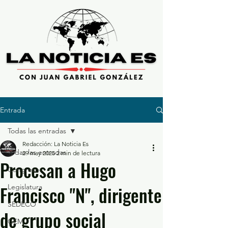
Entrada
Todas las entradas
Redacción: La Noticia Es
Todas las entradas
29 may 2025
2 min de lectura
Procesan a Hugo
Congreso
Francisco "N", dirigente
Legislatura
SEDECO
de grupo social
GEM