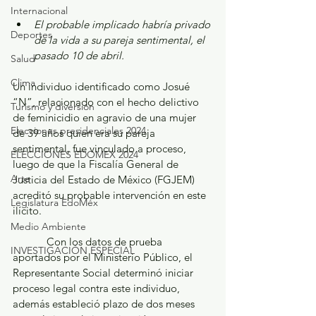
Internacional
El probable implicado habría privado 
Deportes
de la vida a su pareja sentimental, el 
pasado 10 de abril.
Salud
Clima
Un individuo identificado como Josué 
“N”, relacionado con el hecho delictivo 
Turismo y diversión
de feminicidio en agravio de una mujer 
Elecciones presidenciales 2024
de 39 años quien era su pareja 
sentimental, fue vinculado a proceso, 
ELECCIONES EDOMEX 2024
luego de que la Fiscalía General de 
Arte
Justicia del Estado de México (FGJEM) 
acreditó su probable intervención en este 
Legislatura EdoMéx
ilícito.
Medio Ambiente
            Con los datos de prueba 
INVESTIGACIÓN ESPECIAL
aportados por el Ministerio Público, el 
Representante Social determinó iniciar 
proceso legal contra este individuo, 
además estableció plazo de dos meses 