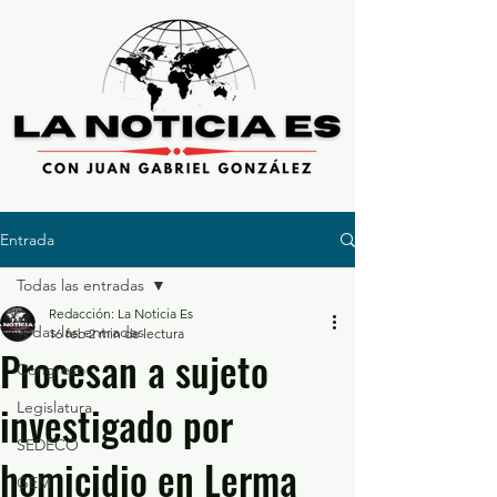
Entrada
Todas las entradas
Redacción: La Noticia Es
Todas las entradas
16 feb
2 min de lectura
Procesan a sujeto
Congreso
investigado por
Legislatura
SEDECO
homicidio en Lerma
GEM