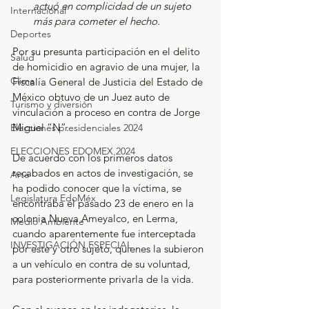
actuó en complicidad de un sujeto 
Internacional
más para cometer el hecho.
Deportes
Por su presunta participación en el delito 
Salud
de homicidio en agravio de una mujer, la 
Clima
Fiscalía General de Justicia del Estado de 
México obtuvo de un Juez auto de 
Turismo y diversión
vinculación a proceso en contra de Jorge 
Miguel “N”.
Elecciones presidenciales 2024
ELECCIONES EDOMEX 2024
De acuerdo con los primeros datos 
recabados en actos de investigación, se 
Arte
ha podido conocer que la víctima, se 
Legislatura EdoMéx
encontraba el pasado 23 de enero en la 
colonia Nueva Ameyalco, en Lerma, 
Medio Ambiente
cuando aparentemente fue interceptada 
INVESTIGACIÓN ESPECIAL
por este y otro sujeto, quienes la subieron 
a un vehículo en contra de su voluntad, 
para posteriormente privarla de la vida.