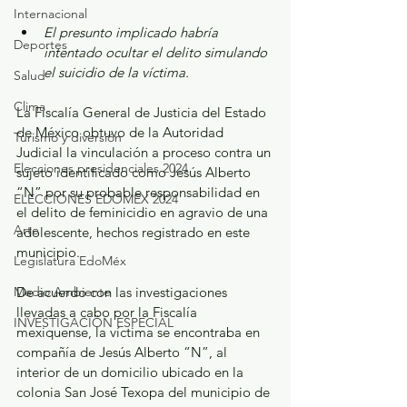
Internacional
El presunto implicado habría 
Deportes
intentado ocultar el delito simulando 
el suicidio de la víctima.
Salud
Clima
La Fiscalía General de Justicia del Estado 
de México obtuvo de la Autoridad 
Turismo y diversión
Judicial la vinculación a proceso contra un 
Elecciones presidenciales 2024
sujeto identificado como Jesús Alberto 
“N” por su probable responsabilidad en 
ELECCIONES EDOMEX 2024
el delito de feminicidio en agravio de una 
Arte
adolescente, hechos registrado en este 
municipio.
Legislatura EdoMéx
De acuerdo con las investigaciones 
Medio Ambiente
llevadas a cabo por la Fiscalía 
INVESTIGACIÓN ESPECIAL
mexiquense, la víctima se encontraba en 
compañía de Jesús Alberto “N”, al 
interior de un domicilio ubicado en la 
colonia San José Texopa del municipio de 