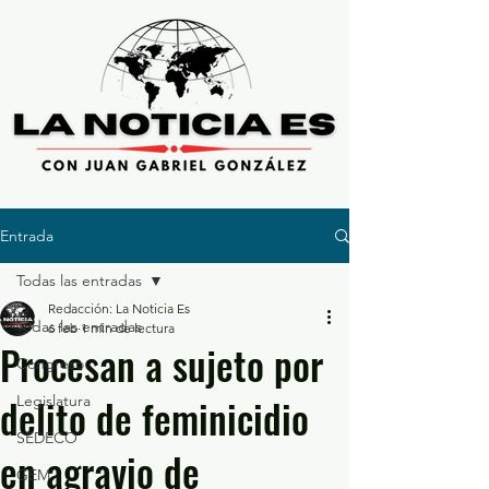
Entrada
Todas las entradas
Redacción: La Noticia Es
Todas las entradas
6 feb
1 min de lectura
Procesan a sujeto por
Congreso
delito de feminicidio
Legislatura
SEDECO
en agravio de
GEM