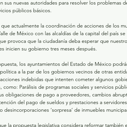
an sus nuevas autoridades para resolver los problemas de
vicios públicos básicos.
o que actualmente la coordinación de acciones de los mu
lle de México con las alcaldías de la capital del país se
que provoca que la ciudadanía deba esperar que nuestr
es inicien su gobierno tres meses después.
puesta, los ayuntamientos del Estado de México podrán 
 política a la par de los gobiernos vecinos de otras enti
rá acciones indebidas que intenten cometer algunos gobi
, como: Parálisis de programas sociales y servicios públi
us obligaciones de pago a proveedores, cambios abrupt
tención del pago de sueldos y prestaciones a servidores
mo desincorporaciones ‘sorpresa’ de inmuebles municipa
ue la propuesta legislativa considera reformar también el