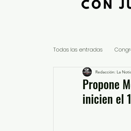
Todas las entradas
Congr
Global
Nacional
Redacción: La Notic
E
Propone M
inicien el 
Educación y Cultura
S
¿Qué pasa en tus municip