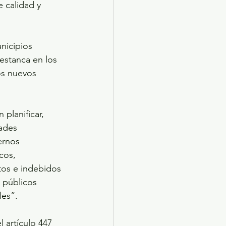
 calidad y 
nicipios 
 estanca en los 
os nuevos 
planificar, 
dades 
ernos 
cos, 
os e indebidos 
 públicos 
les”.
 artículo 447 