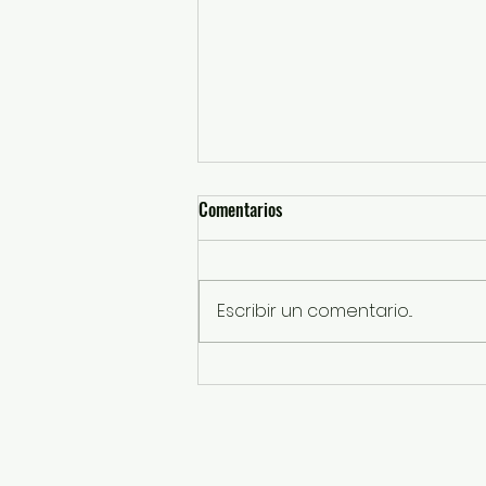
Comentarios
Escribir un comentario...
Presidenta Claudia Sheinbaum y
Gobernadora Delfina Gómez
recorren de Lago de Guadalupe a
Ecatepec