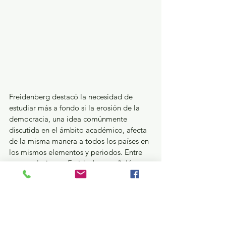
Freidenberg destacó la necesidad de 
estudiar más a fondo si la erosión de la 
democracia, una idea comúnmente 
discutida en el ámbito académico, afecta 
de la misma manera a todos los países en 
los mismos elementos y periodos. Entre 
sus conclusiones, Freidenberg señaló que 
las democracias en América Latina no 
enfrentan una tendencia única, sino 
patrones diferenciados por países y 
dimensiones, siendo la electoral la más 
fuerte, mientras que la dimensión liberal 