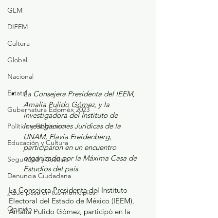
GEM
DIFEM
Cultura
Global
Nacional
Estatal
La Consejera Presidenta del IEEM, 
Amalia Pulido Gómez, y la 
Gubernatura Edoméx 2023
investigadora del Instituto de 
Investigaciones Jurídicas de la 
Política y Gobierno
UNAM, Flavia Freidenberg, 
Educación y Cultura
participaron en un encuentro 
organizado por la Máxima Casa de 
Seguridad y Justicia
Estudios del país. 
Denuncia Ciudadana
La Consejera Presidenta del Instituto 
¿Qué pasa en tus municipios?
Electoral del Estado de México (IEEM), 
Opinión
Amalia Pulido Gómez, participó en la 