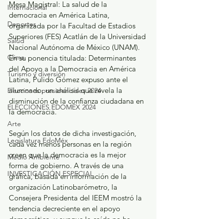
Mesa Magistral: La salud de la 
Internacional
democracia en América Latina, 
Deportes
organizada por la Facultad de Estadios 
Superiores (FES) Acatlán de la Universidad 
Salud
Nacional Autónoma de México (UNAM).  
Clima
En su ponencia titulada: Determinantes 
del Apoyo a la Democracia en América 
Turismo y diversión
Latina, Pulido Gómez expuso ante el 
alumnado, un análisis que revela la 
Elecciones presidenciales 2024
disminución de la confianza ciudadana en 
ELECCIONES EDOMEX 2024
la democracia.  
Arte
Según los datos de dicha investigación, 
Legislatura EdoMéx
cada vez menos personas en la región 
creen que la democracia es la mejor 
Medio Ambiente
forma de gobierno. A través de una 
INVESTIGACIÓN ESPECIAL
gráfica, basada en información de la 
organización Latinobarómetro, la 
Consejera Presidenta del IEEM mostró la 
tendencia decreciente en el apoyo 