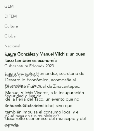
GEM
DIFEM
Cultura
Global
Nacional
Laura González y Manuel Vilchis: un buen 
Estatal
taco también es economía
Gubernatura Edoméx 2023
Laura González Hernández, secretaria de 
Política y Gobierno
Desarrollo Económico, acompaña al 
Educación y Cultura
presidente municipal de Zinacantepec, 
Manuel Vilchis Viveros, a la inauguración 
Seguridad y Justicia
de la Feria del Taco, un evento que no 
solo celebra la identidad, sino que 
Denuncia Ciudadana
también impulsa el consumo local y el 
¿Qué pasa en tus municipios?
desarrollo económico del municipio y del 
estado.
Opinión