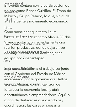
Internacional
El evento contará con la participación de 
grupos como Banda Cuisillos, El Trono de 
Deportes
México y Grupo Pesado, lo que, sin duda, 
Salud
atraerá gente y movimiento económico.
Clima
Cabe mencionar que tanto Laura 
Turismo y diversión
González Hernández como Manuel Vilchis 
Viveros sostuvieron recientemente una 
Elecciones presidenciales 2024
reunión productiva, donde dejaron ver 
ELECCIONES EDOMEX 2024
que hay intención real de trabajar en 
equipo por Zinacantepec.
Arte
El encuentro reafirma el trabajo conjunto 
Legislatura EdoMéx
con el Gobierno del Estado de México, 
Medio Ambiente
encabezado por la gobernadora Delfina 
Gómez Álvarez, con la intención de 
INVESTIGACIÓN ESPECIAL
fortalecer la economía local y abrir 
oportunidades a emprendedores. Aquí lo 
digno de destacar es que cuando hay 
coordinación, las cosas empiezan a 