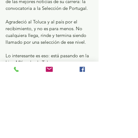
de las mejores noticias de su carrera: la 
convocatoria a la Selección de Portugal.
Agradeció al Toluca y al país por el 
recibimiento, y no es para menos. No 
cualquiera llega, rinde y termina siendo 
llamado por una selección de ese nivel.
Lo interesante es eso: está pasando en la 
Liga MX, y desde Toluca.
Merece Mención Aparte: las acciones 
contundentes desde el Verde Edoméx
Lo del bacheo deja algo claro: no es lo 
mismo llegar primero que después. 
Aunque la acción sea la misma, el 
mensaje cambia. Y en este caso, el 
Partido Verde entendió bien ese 
momento.