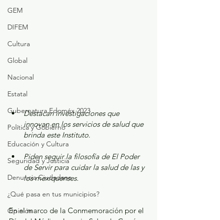
GEM
DIFEM
Cultura
Global
Nacional
Estatal
Gubernatura Edoméx 2023
Destacan investigaciones que 
innovan en los servicios de salud que 
Política y Gobierno
brinda este Instituto.
Educación y Cultura
Piden seguir la filosofía de El Poder 
Seguridad y Justicia
de Servir para cuidar la salud de las y 
Denuncia Ciudadana
los mexiquenses.
¿Qué pasa en tus municipios?
En el marco de la Conmemoración por el 
Opinión