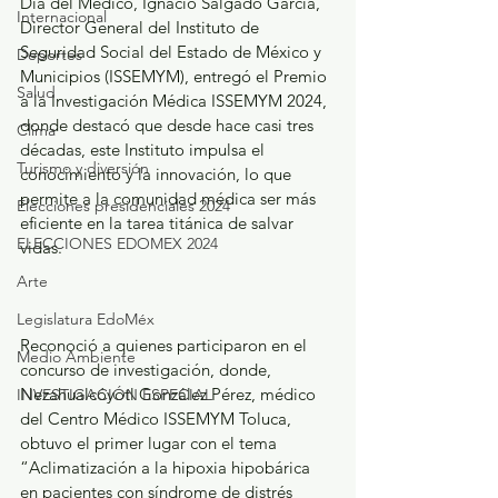
Día del Médico, Ignacio Salgado García, 
Internacional
Director General del Instituto de 
Seguridad Social del Estado de México y 
Deportes
Municipios (ISSEMYM), entregó el Premio 
Salud
a la Investigación Médica ISSEMYM 2024, 
donde destacó que desde hace casi tres 
Clima
décadas, este Instituto impulsa el 
Turismo y diversión
conocimiento y la innovación, lo que 
permite a la comunidad médica ser más 
Elecciones presidenciales 2024
eficiente en la tarea titánica de salvar 
ELECCIONES EDOMEX 2024
vidas.
Arte
Legislatura EdoMéx
Reconoció a quienes participaron en el 
Medio Ambiente
concurso de investigación, donde, 
Nezahualcóyotl González Pérez, médico 
INVESTIGACIÓN ESPECIAL
del Centro Médico ISSEMYM Toluca, 
obtuvo el primer lugar con el tema 
“Aclimatización a la hipoxia hipobárica 
en pacientes con síndrome de distrés 