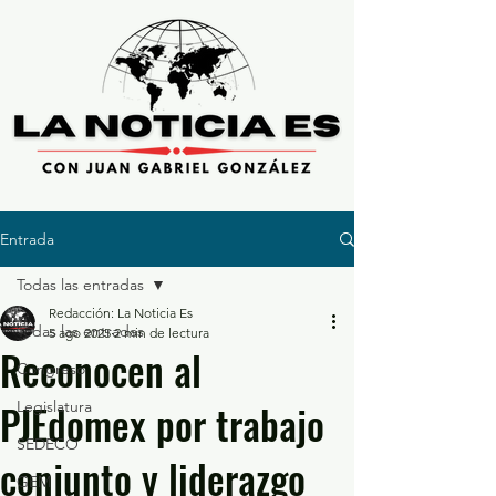
Entrada
Todas las entradas
Redacción: La Noticia Es
Todas las entradas
5 ago 2025
2 min de lectura
Reconocen al
Congreso
PJEdomex por trabajo
Legislatura
SEDECO
conjunto y liderazgo
GEM