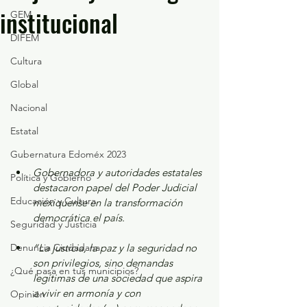
institucional
GEM
DIFEM
Cultura
Global
Nacional
Estatal
Gubernatura Edoméx 2023
Gobernadora y autoridades estatales 
Política y Gobierno
destacaron papel del Poder Judicial 
Educación y Cultura
mexiquense en la transformación 
democrática el país. 
Seguridad y Justicia
“La justicia, la paz y la seguridad no 
Denuncia Ciudadana
son privilegios, sino demandas 
¿Qué pasa en tus municipios?
legítimas de una sociedad que aspira 
a vivir en armonía y con 
Opinión