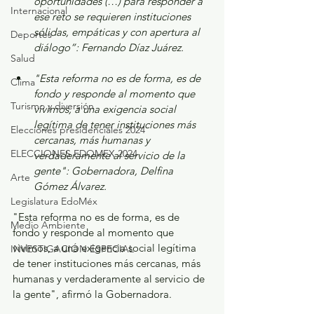
oportunidades (…) para responder a 
Internacional
ese reto se requieren instituciones 
sólidas, empáticas y con apertura al 
Deportes
diálogo”: Fernando Díaz Juárez. 
Salud
"Esta reforma no es de forma, es de 
Clima
fondo y responde al momento que 
Turismo y diversión
vivimos, a una exigencia social 
legítima de tener instituciones más 
Elecciones presidenciales 2024
cercanas, más humanas y 
ELECCIONES EDOMEX 2024
verdaderamente al servicio de la 
gente": Gobernadora, Delfina 
Arte
Gómez Álvarez. 
Legislatura EdoMéx
"Esta reforma no es de forma, es de 
Medio Ambiente
fondo y responde al momento que 
vivimos, a una exigencia social legítima 
INVESTIGACIÓN ESPECIAL
de tener instituciones más cercanas, más 
humanas y verdaderamente al servicio de 
la gente", afirmó la Gobernadora. 