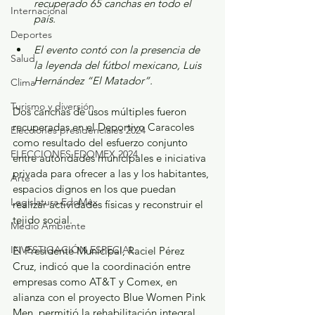
recuperado 65 canchas en todo el 
Internacional
país. 
Deportes
El evento contó con la presencia de 
Salud
la leyenda del fútbol mexicano, Luis 
Hernández “El Matador”. 
Clima
Turismo y diversión
Dos canchas de usos múltiples fueron 
recuperadas en el Deportivo Caracoles 
Elecciones presidenciales 2024
como resultado del esfuerzo conjunto 
ELECCIONES EDOMEX 2024
entre autoridades municipales e iniciativa 
privada para ofrecer a las y los habitantes, 
Arte
espacios dignos en los que puedan 
Legislatura EdoMéx
realizar actividades físicas y reconstruir el 
tejido social.
Medio Ambiente
INVESTIGACIÓN ESPECIAL
El Presidente Municipal, Raciel Pérez 
Cruz, indicó que la coordinación entre 
empresas como AT&T y Comex, en 
alianza con el proyecto Blue Women Pink 
Men, permitió la rehabilitación integral 