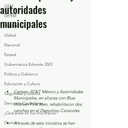
autoridades
GEM
DIFEM
municipales
Cultura
Global
Nacional
Estatal
Gubernatura Edoméx 2023
Política y Gobierno
Educación y Cultura
Comex, AT&T México y Autoridades 
Seguridad y Justicia
Municipales, en alianza con Blue 
Denuncia Ciudadana
Women Pink Men, rehabilitaron dos 
canchas en el Deportivo Caracoles. 
¿Qué pasa en tus municipios?
Opinión
A través de esta iniciativa se han 