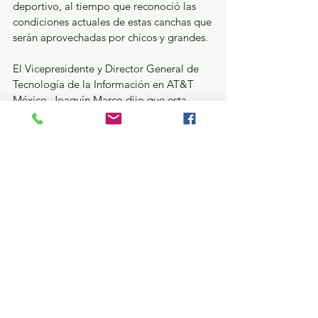
deportivo, al tiempo que reconoció las 
condiciones actuales de estas canchas que 
serán aprovechadas por chicos y grandes. 
El Vicepresidente y Director General de 
Tecnología de la Información en AT&T 
México, Joaquín Marco dijo que esta 
compañía “tiene como propósito 
conectar a más personas a mejores 
posibilidades. Esto incluye nuestro 
trabajo con Revive tu Cancha, porque 
contribuimos al bienestar de estas 
comunidades a través del deporte y la 
recreación”. Por su parte, Rubén Kuri, 
Cofundador del proyecto Blue Women 
Pink Men destacó que la apertura de 
nuevos espacios representa el 
compromiso conjunto de empresas, 
autoridades, y organización civil, lo que 
permite potenciar la inclusión y la 