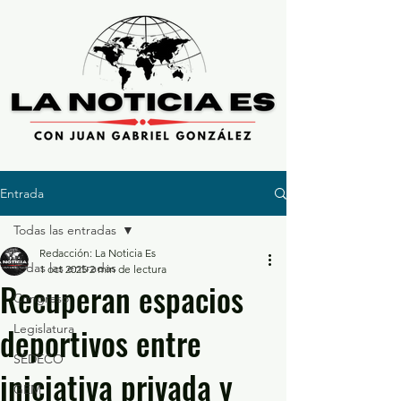
Entrada
Todas las entradas
Redacción: La Noticia Es
Todas las entradas
1 oct 2025
2 min de lectura
Recuperan espacios
Congreso
deportivos entre
Legislatura
SEDECO
iniciativa privada y
GEM