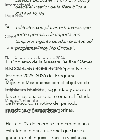
Internacional
desde el interior de la República el 
800 696 96 96.
Deportes
Salud
Vehículos con placas extranjeras que 
porten permiso de importación 
Clima
temporal vigente quedan exentos del 
Turismo y diversión
programa “Hoy No Circula”.
Elecciones presidenciales 2024
El Gobierno de la Maestra Delfina Gómez 
ELECCIONES EDOMEX 2024
Álvarez puso en marcha el Operativo de 
Invierno 2025–2026 del Programa 
Arte
Migrante Mexiquense con el objetivo de 
reforzar la atención, seguridad y apoyo a 
Legislatura EdoMéx
los connacionales que retornan al Estado 
Medio Ambiente
de México con motivo del periodo 
vacacional y fiestas decembrinas.
INVESTIGACIÓN ESPECIAL
Hasta el 09 de enero se implementa una 
estrategia interinstitucional que busca 
garantizar el ingreso, tránsito y estancia 