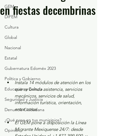
en fiestas decembrinas
GEM
DIFEM
Cultura
Global
Nacional
Estatal
Gubernatura Edoméx 2023
Política y Gobierno
Instala 14 módulos de atención en los 
Educación y Cultura
que se brinda asistencia, servicios 
mecánicos, servicios de salud, 
Seguridad y Justicia
información turística, orientación, 
entre otros.
Denuncia Ciudadana
¿Qué pasa en tus municipios?
El GEM pone a disposición la Línea 
Migrante Mexiquense 24/7: desde 
Opinión
Estados Unidos el +1 877 399 500, y 