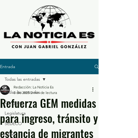
Entrada
Todas las entradas
Redacción: La Noticia Es
Todas las entradas
3 dic 2025
2 min de lectura
Refuerza GEM medidas
Congreso
para ingreso, tránsito y
Legislatura
SEDECO
estancia de migrantes
GEM