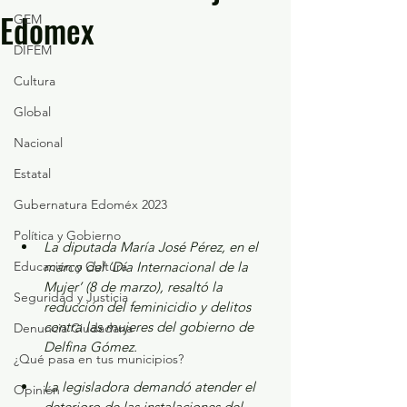
Edomex
GEM
DIFEM
Cultura
Global
Nacional
Estatal
Gubernatura Edoméx 2023
Política y Gobierno
La diputada María José Pérez, en el 
Educación y Cultura
marco del ‘Día Internacional de la 
Mujer’ (8 de marzo), resaltó la 
Seguridad y Justicia
reducción del feminicidio y delitos 
contra las mujeres del gobierno de 
Denuncia Ciudadana
Delfina Gómez.
¿Qué pasa en tus municipios?
La legisladora demandó atender el 
Opinión
deterioro de las instalaciones del 