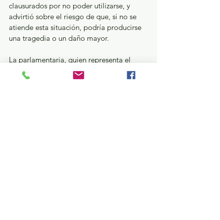
clausurados por no poder utilizarse, y 
advirtió sobre el riesgo de que, si no se 
atiende esta situación, podría producirse 
una tragedia o un daño mayor.
La parlamentaria, quien representa el 
Distrito Local XXIII con sede en esta 
demarcación, identificó que esta es una 
situación heredada de gobiernos 
anteriores que requiere atención 
inmediata, y recordó que en su primer 
informe Martha Patricia Zarza Delgado, 
rectora de la UAEM, reconoció la 
problemática del campus, así como el 
compromiso de la gobernadora para 
solventar las deficiencias.
Por último, llamó a sus compañeras y 
compañeros legisladores para que se 
apoye esta situación en los próximos 