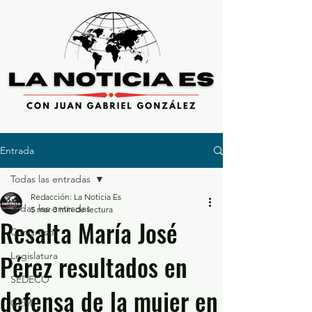
Entrada
Todas las entradas
Redacción: La Noticia Es
Todas las entradas
5 mar
3 min de lectura
Resalta María José
Congreso
Pérez resultados en
Legislatura
SEDECO
defensa de la mujer en
GEM