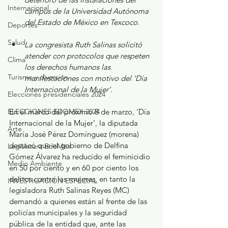
Internacional
campus de la Universidad Autónoma 
del Estado de México en Texcoco. 
Deportes
Salud
La congresista Ruth Salinas solicitó 
atender con protocolos que respeten 
Clima
los derechos humanos las 
Turismo y diversión
manifestaciones con motivo del ‘Día 
Internacional de la Mujer’.
Elecciones presidenciales 2024
ELECCIONES EDOMEX 2024
En el marco del próximo 8 de marzo, ‘Día 
Internacional de la Mujer’, la diputada 
Arte
María José Pérez Domínguez (morena) 
destacó que el gobierno de Delfina 
Legislatura EdoMéx
Gómez Álvarez ha reducido el feminicidio 
Medio Ambiente
en 50 por ciento y en 60 por ciento los 
delitos contra las mujeres, en tanto la 
INVESTIGACIÓN ESPECIAL
legisladora Ruth Salinas Reyes (MC) 
demandó a quienes están al frente de las 
policías municipales y la seguridad 
pública de la entidad que, ante las 