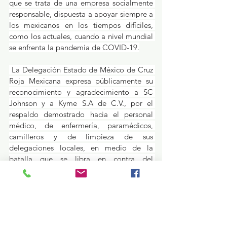
que se trata de una empresa socialmente 
responsable, dispuesta a apoyar siempre a 
los mexicanos en los tiempos difíciles, 
como los actuales, cuando a nivel mundial 
se enfrenta la pandemia de COVID-19.
 La Delegación Estado de México de Cruz 
Roja Mexicana expresa públicamente su 
reconocimiento y agradecimiento a SC 
Johnson y a Kyme S.A de C.V., por el 
respaldo demostrado hacia el personal 
médico, de enfermería, paramédicos, 
camilleros y de limpieza de sus 
delegaciones locales, en medio de la 
batalla que se libra en contra del 
coronavirus SARS-CoV-2, a favor de todos 
los mexiquenses.
¿Qué pasa en tus municipios?