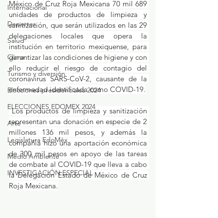
México de Cruz Roja Mexicana 70 mil 689 
Internacional
unidades de productos de limpieza y 
Deportes
sanitización, que serán utilizados en las 29 
delegaciones locales que opera la 
Salud
institución en territorio mexiquense, para 
Clima
garantizar las condiciones de higiene y con 
ello reducir el riesgo de contagio del 
Turismo y diversión
coronavirus SARS-CoV-2, causante de la 
enfermedad identificada como COVID-19.
Elecciones presidenciales 2024
ELECCIONES EDOMEX 2024
 Los productos de limpieza y sanitización 
representan una donación en especie de 2 
Arte
millones 136 mil pesos, y además la 
Legislatura EdoMéx
compañía hizo una aportación económica 
de 300 mil pesos en apoyo de las tareas 
Medio Ambiente
de combate al COVID-19 que lleva a cabo 
INVESTIGACIÓN ESPECIAL
la Delegación Estado de México de Cruz 
Roja Mexicana.