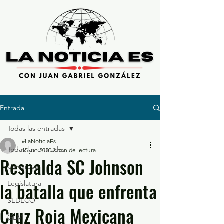
Entrada
Todas las entradas
#LaNoticiaEs
Todas las entradas
15 jun 2020
2 min de lectura
Respalda SC Johnson
Congreso
la batalla que enfrenta
Legislatura
SEDECO
Cruz Roja Mexicana
GEM