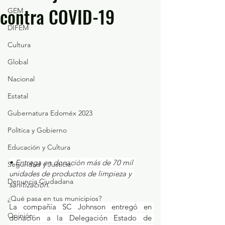
contra COVID-19
GEM
DIFEM
Cultura
Global
Nacional
Estatal
Gubernatura Edoméx 2023
Política y Gobierno
Educación y Cultura
• Entrega en donación más de 70 mil 
Seguridad y Justicia
unidades de productos de limpieza y 
Denuncia Ciudadana
sanitización.
¿Qué pasa en tus municipios?
La compañía SC Johnson entregó en 
Opinión
donación a la Delegación Estado de 