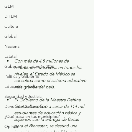
GEM
DIFEM
Cultura
Global
Nacional
Estatal
Con más de 4.5 millones de 
Gubernatura Edoméx 2023
estudiantes atendidos en todos los 
niveles, el Estado de México se 
Política y Gobierno
consolida como el sistema educativo 
Educación y Cultura
más grande del país.
Seguridad y Justicia
El Gobierno de la Maestra Delfina 
Gómez benefició a cerca de 114 mil 
Denuncia Ciudadana
estudiantes de educación básica y 
¿Qué pasa en tus municipios?
superior, con la entrega de Becas 
para el Bienestar; se destinó una 
Opinión