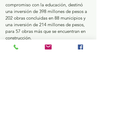
compromiso con la educación, destinó 
una inversión de 398 millones de pesos a 
202 obras concluidas en 88 municipios y 
una inversión de 214 millones de pesos, 
para 57 obras más que se encuentran en 
construcción.
A estos importantes avances se suma una 
inversión de más de mil 380 millones 
destinados 631 acciones de infraestructura 
educativa en los 125 municipios del 
estado, entre las obras proyectadas para 
este 2024 destacan: 97 aulas nuevas, 31 
módulos sanitarios, 47 bardas 
perimetrales, 13 techumbres, 43 
equipamientos, 100 sistemas de 
captación de agua pluvial y 300 
rehabilitaciones que incluyen 