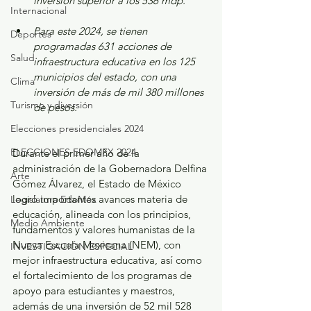
inversión superior a los 536 mdp.
Internacional
Para este 2024, se tienen 
Deportes
programadas 631 acciones de 
Salud
infraestructura educativa en los 125 
municipios del estado, con una 
Clima
inversión de más de mil 380 millones 
Turismo y diversión
de pesos.
Elecciones presidenciales 2024
ELECCIONES EDOMEX 2024
Durante el primer año de la 
administración de la Gobernadora Delfina 
Arte
Gómez Álvarez, el Estado de México 
logró importantes avances materia de 
Legislatura EdoMéx
educación, alineada con los principios, 
Medio Ambiente
fundamentos y valores humanistas de la 
Nueva Escuela Mexicana (NEM), con 
INVESTIGACIÓN ESPECIAL
mejor infraestructura educativa, así como 
el fortalecimiento de los programas de 
apoyo para estudiantes y maestros, 
además de una inversión de 52 mil 528 