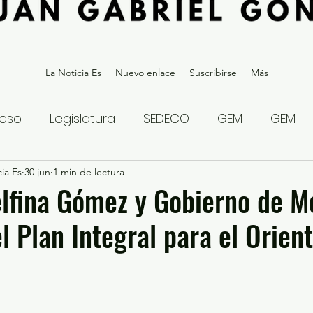
La Noticia Es
Nuevo enlace
Suscribirse
Más
eso
Legislatura
SEDECO
GEM
GEM
ia Es
statal
30 jun
1 min de lectura
Gubernatura Edoméx 2023
Política y
lfina Gómez y Gobierno de M
l Plan Integral para el Orien
eguridad y Justicia
Denuncia Ciudadana
ios?
Opinión
Internacional
Deportes