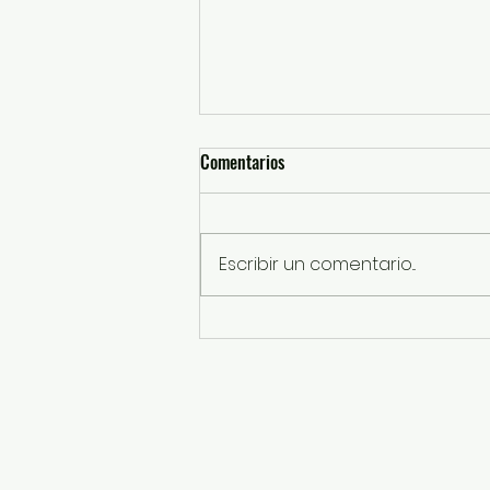
Comentarios
Escribir un comentario...
Caravanas Itinerantes han
entregado más de 88 mil actas
certificadas del Registro Civil
gratuitas