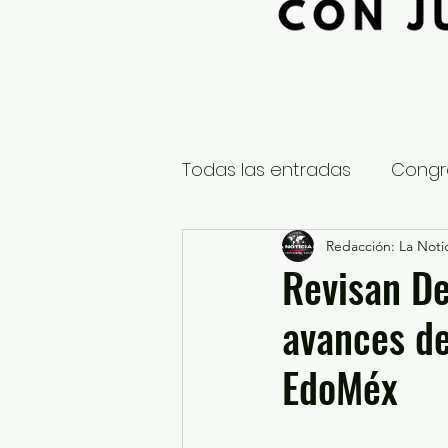
Todas las entradas
Congr
Global
Nacional
Redacción: La Notic
E
Revisan De
avances de
Educación y Cultura
S
EdoMéx
¿Qué pasa en tus municip