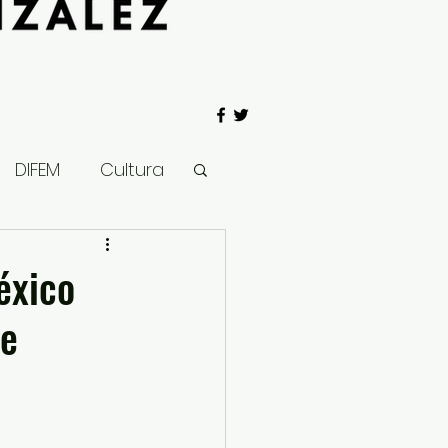
DIFEM
Cultura
 Gobierno
éxico
te
Salud
Clima