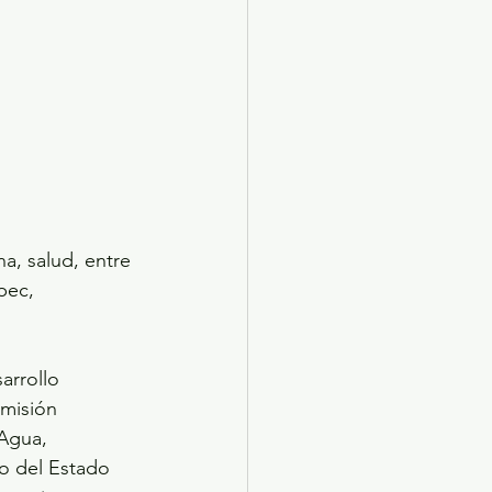
a, salud, entre 
pec, 
arrollo 
omisión 
Agua, 
o del Estado 