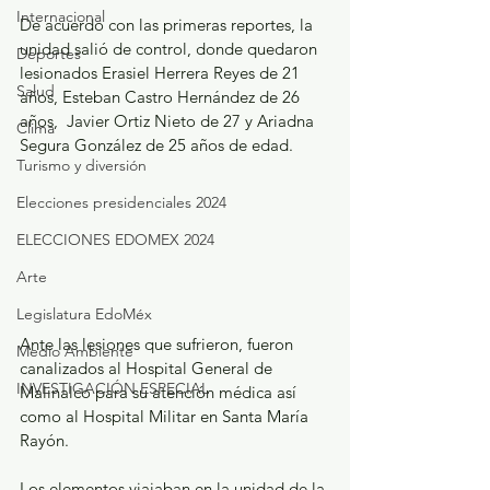
Internacional
De acuerdo con las primeras reportes, la 
unidad salió de control, donde quedaron 
Deportes
lesionados Erasiel Herrera Reyes de 21 
Salud
años, Esteban Castro Hernández de 26 
años,  Javier Ortiz Nieto de 27 y Ariadna 
Clima
Segura González de 25 años de edad.
Turismo y diversión
Elecciones presidenciales 2024
ELECCIONES EDOMEX 2024
Arte
Legislatura EdoMéx
Ante las lesiones que sufrieron, fueron 
Medio Ambiente
canalizados al Hospital General de 
INVESTIGACIÓN ESPECIAL
Malinalco para su atención médica así 
como al Hospital Militar en Santa María 
Rayón.
Los elementos viajaban en la unidad de la 