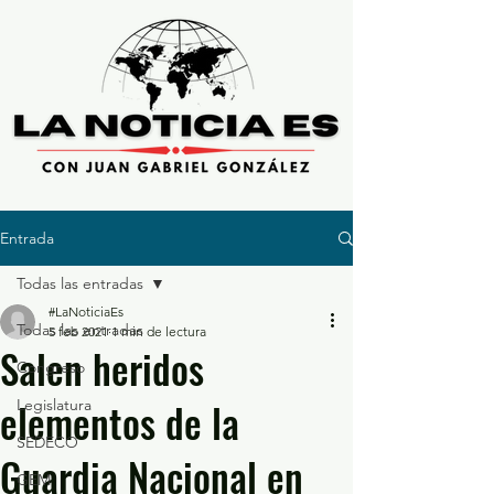
Entrada
Todas las entradas
#LaNoticiaEs
Todas las entradas
5 feb 2021
1 min de lectura
Salen heridos
Congreso
elementos de la
Legislatura
SEDECO
Guardia Nacional en
GEM