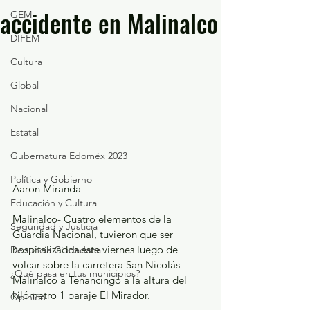
accidente en Malinalco
GEM
DIFEM
Cultura
Global
Nacional
Estatal
Gubernatura Edoméx 2023
Política y Gobierno
Aaron Miranda
Educación y Cultura
Malinalco- Cuatro elementos de la 
Seguridad y Justicia
Guardia Nacional, tuvieron que ser 
hospitalizados este viernes luego de 
Denuncia Ciudadana
volcar sobre la carretera San Nicolás 
¿Qué pasa en tus municipios?
Malinalco a Tenancingo a la altura del 
kilómetro 1 paraje El Mirador.
Opinión