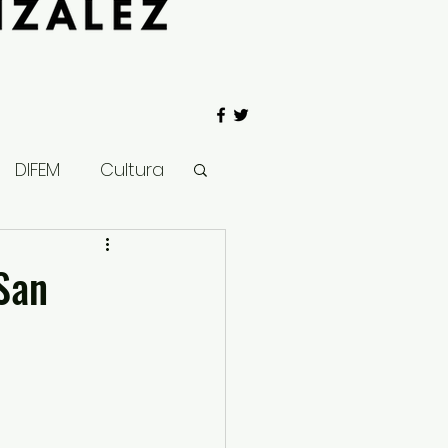
DIFEM
Cultura
 Gobierno
 San
Salud
Clima