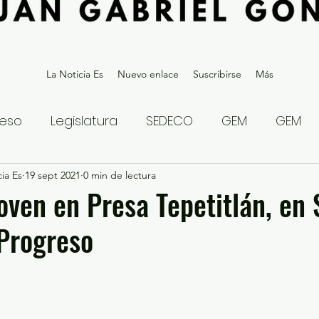
La Noticia Es
Nuevo enlace
Suscribirse
Más
eso
Legislatura
SEDECO
GEM
GEM
ia Es
statal
19 sept 2021
Gubernatura Edoméx 2023
0 min de lectura
Política y
oven en Presa Tepetitlán, en
 Progreso
eguridad y Justicia
Denuncia Ciudadana
ios?
Opinión
Internacional
Deportes