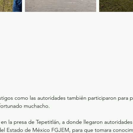
tigos como las autoridades también participaron para p
infortunado muchacho.
en la presa de Tepetitlán, a donde llegaron autoridades d
 del Estado de México FGJEM, para que tomara conocim