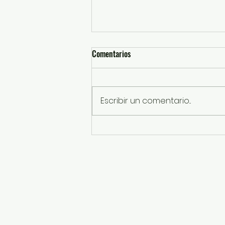
Comentarios
Escribir un comentario...
Concluye con éxito curso de
verano del DIF Izcalli