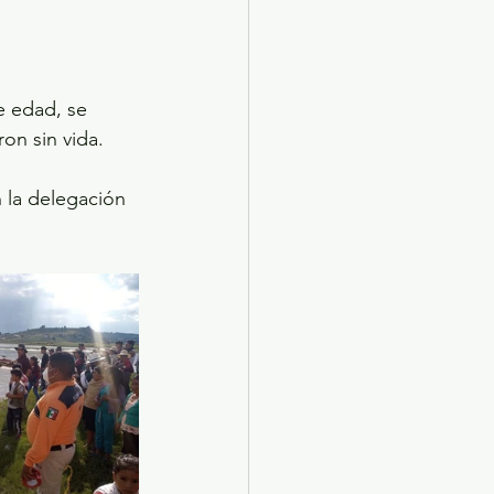
e edad, se 
on sin vida.
 la delegación 