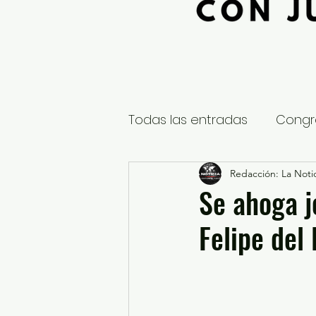
Todas las entradas
Congr
Global
Nacional
Redacción: La Notic
E
Se ahoga j
Felipe del
Educación y Cultura
S
¿Qué pasa en tus municip