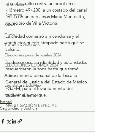
el cual estrelló contra un árbol en el 
Internacional
kilómetro 49+200, a un costado del canal 
Deportes
en la comunidad Jesús María Montealto, 
municipio de Villa Victoria.
Salud
Clima
La unidad comenzó a incendiarse y el 
conductor quedó atrapado hasta que se 
Turismo y diversión
calcinó.
Elecciones presidenciales 2024
Se desconocía su identidad y autoridades 
ELECCIONES EDOMEX 2024
resguardaron la zona hasta que tomó 
conocimiento personal de la Fiscalía 
Arte
General de Justicia del Estado de México 
Legislatura EdoMéx
FGJEM, para el levantamiento del 
cadáver a la morgue.
Medio Ambiente
Estatal
INVESTIGACIÓN ESPECIAL
Seguridad y Justicia