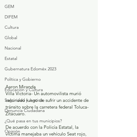
GEM
DIFEM
Cultura
Global
Nacional
Estatal
Gubernatura Edoméx 2023
Política y Gobierno
Aaron Miranda
Educación y Cultura
Villa Victoria- Un automovilista murió 
calcinado luego de sufrir un accidente de 
Seguridad y Justicia
tránsito sobre la carretera federal Toluca-
Denuncia Ciudadana
Zitácuaro.
¿Qué pasa en tus municipios?
De acuerdo con la Policía Estatal, la 
Opinión
víctima manejaba un vehículo Seat rojo, 