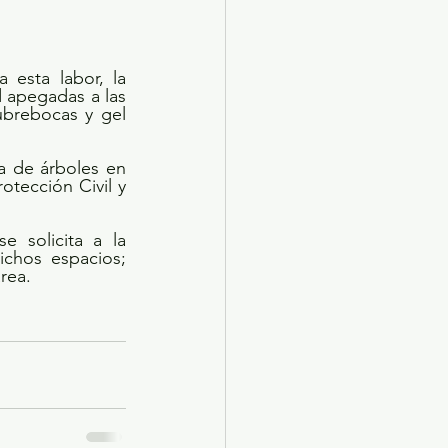
 esta labor, la 
 apegadas a las 
brebocas y gel 
 de árboles en 
tección Civil y 
 solicita a la 
chos espacios; 
area.