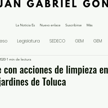
La Noticia Es
Nuevo enlace
Suscribirse
Más
eso
Legislatura
SEDECO
GEM
GEM
2020
statal
1 min de lectura
Gubernatura Edoméx 2023
Política y
e con acciones de limpieza e
jardines de Toluca
eguridad y Justicia
Denuncia Ciudadana
ios?
Opinión
Internacional
Deportes