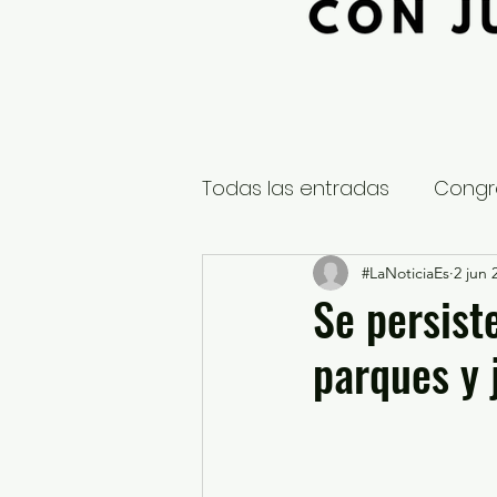
Todas las entradas
Congr
Global
Nacional
#LaNoticiaEs
2 jun 
E
Se persist
parques y 
Educación y Cultura
S
¿Qué pasa en tus municip