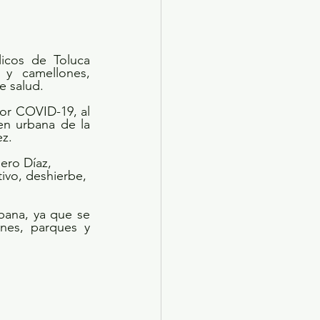
icos de Toluca 
y camellones, 
e salud.
or COVID-19, al 
n urbana de la 
z. 
ero Díaz, 
tivo, deshierbe, 
ana, ya que se 
nes, parques y 