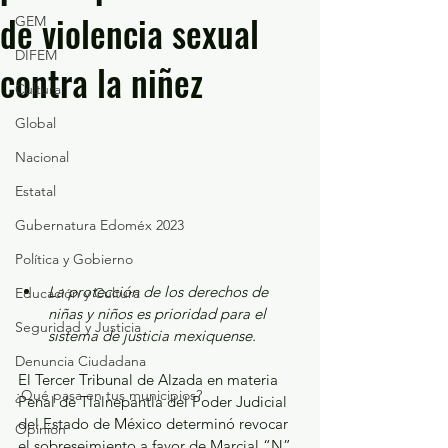
de violencia sexual
GEM
DIFEM
contra la niñez
Cultura
Global
Nacional
Estatal
Gubernatura Edoméx 2023
Política y Gobierno
La protección de los derechos de 
Educación y Cultura
niñas y niños es prioridad para el 
Seguridad y Justicia
sistema de justicia mexiquense.
Denuncia Ciudadana
El Tercer Tribunal de Alzada en materia 
¿Qué pasa en tus municipios?
Penal de Tlalnepantla del Poder Judicial 
del Estado de México determinó revocar 
Opinión
el sobreseimiento a favor de Marcial “N” 