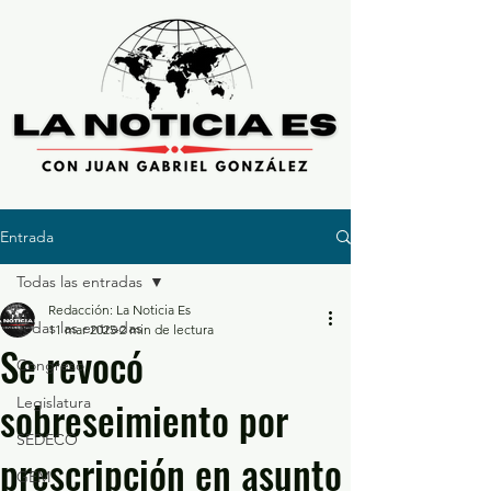
Entrada
Todas las entradas
Redacción: La Noticia Es
Todas las entradas
11 mar 2025
2 min de lectura
Se revocó
Congreso
sobreseimiento por
Legislatura
SEDECO
prescripción en asunto
GEM