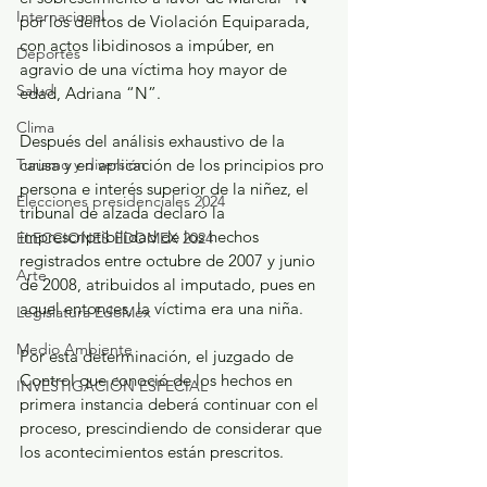
Internacional
por los delitos de Violación Equiparada, 
con actos libidinosos a impúber, en 
Deportes
agravio de una víctima hoy mayor de 
Salud
edad, Adriana “N”.
Clima
Después del análisis exhaustivo de la 
causa y en aplicación de los principios pro 
Turismo y diversión
persona e interés superior de la niñez, el 
Elecciones presidenciales 2024
tribunal de alzada declaró la 
imprescriptibilidad de los hechos 
ELECCIONES EDOMEX 2024
registrados entre octubre de 2007 y junio 
Arte
de 2008, atribuidos al imputado, pues en 
aquel entonces, la víctima era una niña.
Legislatura EdoMéx
Medio Ambiente
Por esta determinación, el juzgado de 
Control que conoció de los hechos en 
INVESTIGACIÓN ESPECIAL
primera instancia deberá continuar con el 
proceso, prescindiendo de considerar que 
los acontecimientos están prescritos.